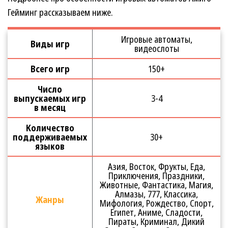
Гейминг рассказываем ниже.
Игровые автоматы,
Виды игр
видеослоты
Всего игр
150+
Число
выпускаемых игр
3-4
в месяц
Количество
поддерживаемых
30+
языков
Азия, Восток, Фрукты, Еда,
Приключения, Праздники,
Животные, Фантастика, Магия,
Алмазы, 777, Классика,
Жанры
Мифология, Рождество, Спорт,
Египет, Аниме, Сладости,
Пираты, Криминал, Дикий