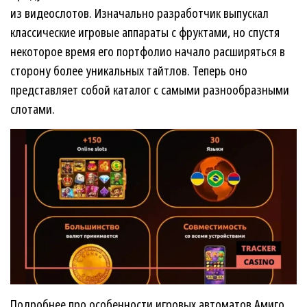
из видеослотов. Изначально разработчик выпускал
классические игровые аппараты с фруктами, но спустя
некоторое время его портфолио начало расширяться в
сторону более уникальных тайтлов. Теперь оно
представляет собой каталог с самыми разнообразными
слотами.
Подробнее про особенности игровых автоматов Амиго