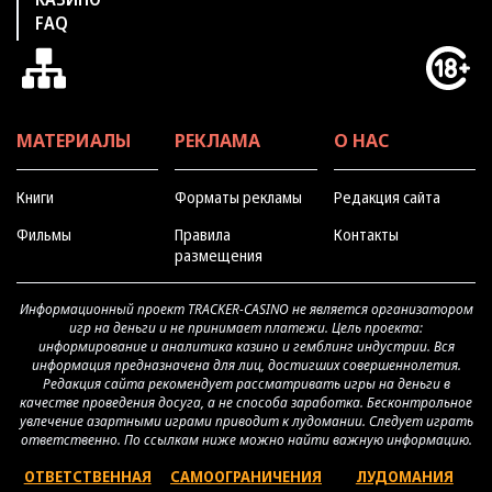
FAQ
МАТЕРИАЛЫ
РЕКЛАМА
О НАС
Книги
Форматы рекламы
Редакция сайта
Фильмы
Правила
Контакты
размещения
Информационный проект TRACKER-CASINO не является организатором
игр на деньги и не принимает платежи. Цель проекта:
информирование и аналитика казино и гемблинг индустрии. Вся
информация предназначена для лиц, достигших совершеннолетия.
Редакция сайта рекомендует рассматривать игры на деньги в
качестве проведения досуга, а не способа заработка. Бесконтрольное
увлечение азартными играми приводит к лудомании. Следует играть
ответственно. По ссылкам ниже можно найти важную информацию.
ОТВЕТСТВЕННАЯ
САМООГРАНИЧЕНИЯ
ЛУДОМАНИЯ