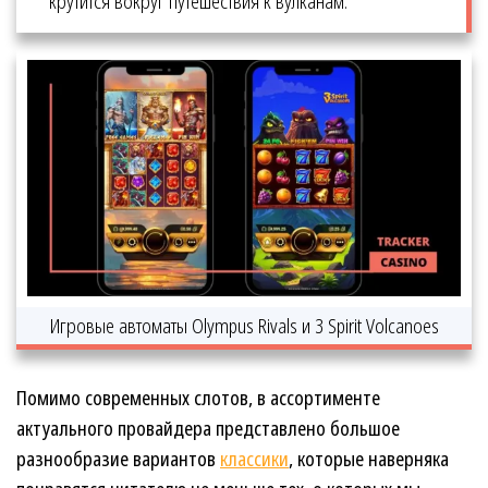
крутится вокруг путешествия к вулканам.
Игровые автоматы Olympus Rivals и 3 Spirit Volcanoes
Помимо современных слотов, в ассортименте
актуального провайдера представлено большое
разнообразие вариантов
классики
, которые наверняка