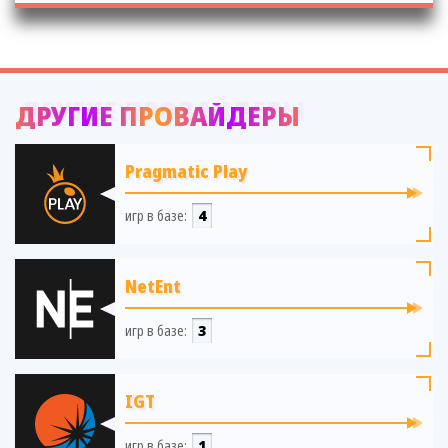
ДРУГИЕ ПРОВАЙДЕРЫ
Pragmatic Play
игр в базе:
4
NetEnt
игр в базе:
3
IGT
игр в базе:
1