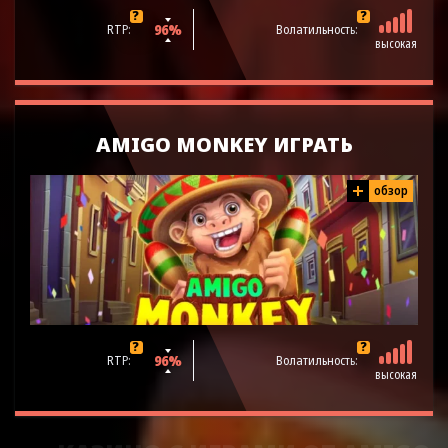
?
?
96%
RTP:
Волатильность:
высокая
ИГРАТЬ ДЕМО
AMIGO MONKEY ИГРАТЬ
обзор
?
?
96%
RTP:
Волатильность:
высокая