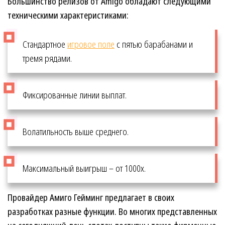
Большинство релизов от Amigo обладают следующими
техническими характеристиками:
Стандартное
игровое поле
с пятью барабанами и
тремя рядами.
Фиксированные линии выплат.
Волатильность выше среднего.
Максимальный выигрыш – от 1000х.
Провайдер Амиго Гейминг предлагает в своих
разработках разные функции. Во многих представленных