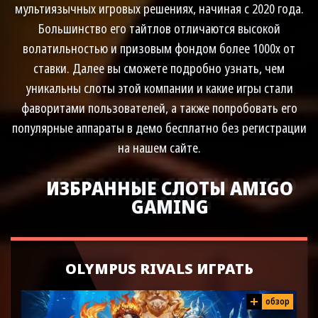
мультиязычных игровых решениях, начиная с 2020 года.
Большинство его тайтлов отличаются высокой
волатильностью и призовым фондом более 1000х от
ставки. Далее вы сможете подробно узнать, чем
уникальны слоты этой компании и какие игры стали
фаворитами пользователей, а также попробовать его
популярные аппараты в демо бесплатно без регистрации
на нашем сайте.
ИЗБРАННЫЕ СЛОТЫ AMIGO
GAMING
ИГРАТЬ ДЕМО
OLYMPUS RIVALS ИГРАТЬ
обзор