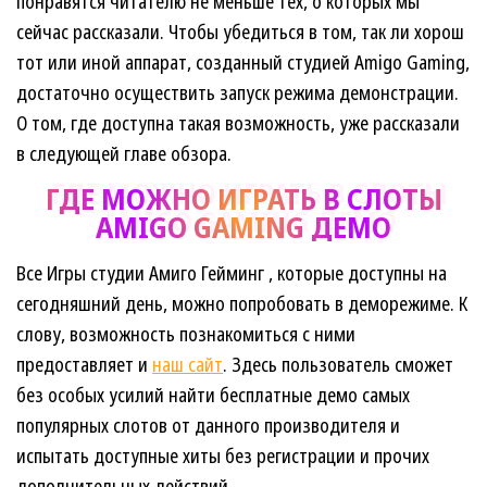
понравятся читателю не меньше тех, о которых мы
сейчас рассказали. Чтобы убедиться в том, так ли хорош
тот или иной аппарат, созданный студией Amigo Gaming,
достаточно осуществить запуск режима демонстрации.
О том, где доступна такая возможность, уже рассказали
в следующей главе обзора.
ГДЕ МОЖНО ИГРАТЬ В СЛОТЫ
AMIGO GAMING ДЕМО
Все Игры студии Амиго Гейминг , которые доступны на
сегодняшний день, можно попробовать в деморежиме. К
слову, возможность познакомиться с ними
предоставляет и
наш сайт
. Здесь пользователь сможет
без особых усилий найти бесплатные демо самых
популярных слотов от данного производителя и
испытать доступные хиты без регистрации и прочих
дополнительных действий.