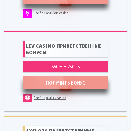
Все бонусы Slott casino
LEV CASINO ПРИВЕТСТВЕННЫЕ
БОНУСЫ
550% + 250 FS
ПОЛУЧИТЬ БОНУС
Все бонусы Lev casino
1XSLOTS ПРИВЕТСТВЕННЫЕ