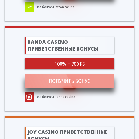
Все бонусы Jetton casino
BANDA CASINO
ПРИВЕТСТВЕННЫЕ БОНУСЫ
100% + 700 FS
ПОЛУЧИТЬ БОНУС
Все бонусы Banda casino
JOY CASINO ПРИВЕТСТВЕННЫЕ
БОНУСЫ