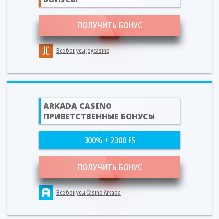
ПОЛУЧИТЬ БОНУС
Все бонусы Joycasino
ARKADA CASINO
ПРИВЕТСТВЕННЫЕ БОНУСЫ
300% + 2300 FS
ПОЛУЧИТЬ БОНУС
Все бонусы Casino Arkada