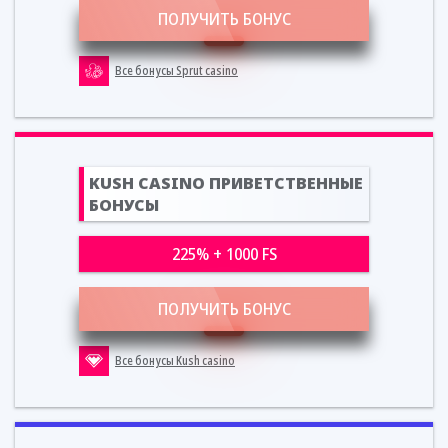
ПОЛУЧИТЬ БОНУС
Все бонусы Sprut casino
KUSH CASINO ПРИВЕТСТВЕННЫЕ
БОНУСЫ
225% + 1000 FS
ПОЛУЧИТЬ БОНУС
Все бонусы Kush casino