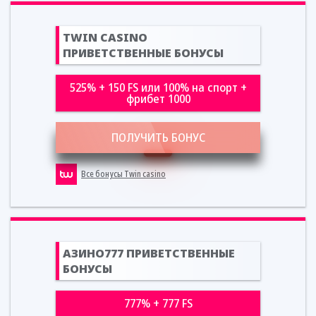
TWIN CASINO
ПРИВЕТСТВЕННЫЕ БОНУСЫ
525% + 150 FS или 100% на спорт +
фрибет 1000
ПОЛУЧИТЬ БОНУС
Все бонусы Twin casino
АЗИНО777 ПРИВЕТСТВЕННЫЕ
БОНУСЫ
777% + 777 FS