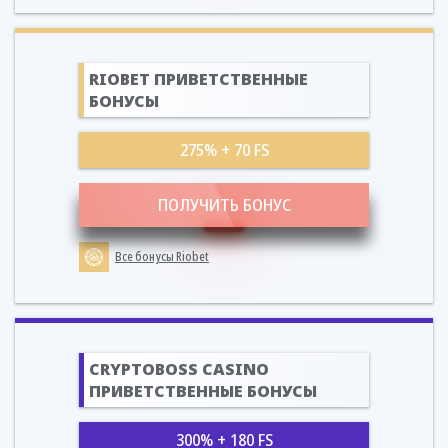
RIOBET ПРИВЕТСТВЕННЫЕ
БОНУСЫ
275% + 70 FS
ПОЛУЧИТЬ БОНУС
Все бонусы Riobet
CRYPTOBOSS CASINO
ПРИВЕТСТВЕННЫЕ БОНУСЫ
300% + 180 FS