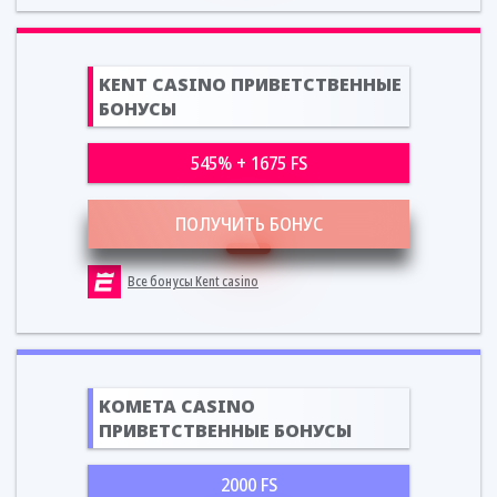
KENT CASINO ПРИВЕТСТВЕННЫЕ
БОНУСЫ
545% + 1675 FS
ПОЛУЧИТЬ БОНУС
Все бонусы Kent casino
KOMETA CASINO
ПРИВЕТСТВЕННЫЕ БОНУСЫ
2000 FS