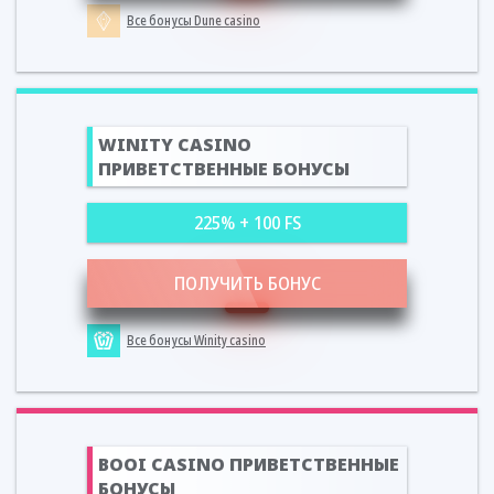
Все бонусы Dune casino
WINITY CASINO
ПРИВЕТСТВЕННЫЕ БОНУСЫ
225% + 100 FS
ПОЛУЧИТЬ БОНУС
Все бонусы Winity casino
BOOI CASINO ПРИВЕТСТВЕННЫЕ
БОНУСЫ