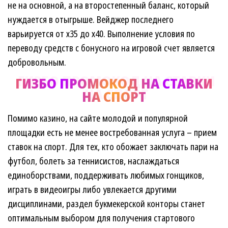
не на основной, а на второстепенный баланс, который
нуждается в отыгрыше. Вейджер последнего
варьируется от х35 до х40. Выполнение условия по
переводу средств с бонусного на игровой счет является
добровольным.
ГИЗБО ПРОМОКОД НА СТАВКИ
НА СПОРТ
Помимо казино, на сайте молодой и популярной
площадки есть не менее востребованная услуга – прием
ставок на спорт. Для тех, кто обожает заключать пари на
футбол, болеть за теннисистов, наслаждаться
единоборствами, поддерживать любимых гонщиков,
играть в видеоигры либо увлекается другими
дисциплинами, раздел букмекерской конторы станет
оптимальным выбором для получения стартового