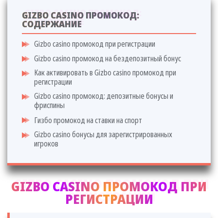
GIZBO CASINO ПРОМОКОД:
СОДЕРЖАНИЕ
Gizbo casino промокод при регистрации
Gizbo casino промокод на бездепозитный бонус
Как активировать в Gizbo casino промокод при
регистрации
Gizbo casino промокод: депозитные бонусы и
фриспины
Гизбо промокод на ставки на спорт
Gizbo casino бонусы для зарегистрированных
игроков
GIZBO CASINO ПРОМОКОД ПРИ
РЕГИСТРАЦИИ