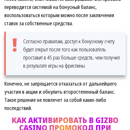
переводится системой на бонусный баланс,
воспользоваться которым можно после заключения
ставок за собственные средства.
Согласно правилам, доступ к бонусному счету
будет открыт после того как пользователь
проставит в 45 раз больше средств, чем получил
в результате игры на фриспины.
Конечно, не запрещается отказаться от дальнейшего
участия в акции и обнулить второстепенный баланс.
Такое решение не повлечет за собой каких-либо
последствий.
КАК АКТИВИРОВАТЬ В GIZBO
CASINO ПРОМОКОД ПРИ