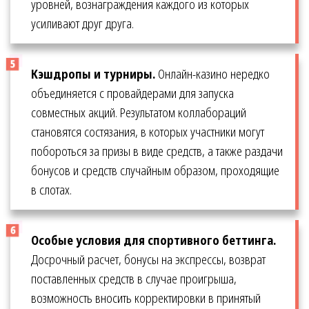
уровней, вознаграждения каждого из которых
усиливают друг друга.
Кэшдропы и турниры.
Онлайн-казино нередко
объединяется с провайдерами для запуска
совместных акций. Результатом коллабораций
становятся состязания, в которых участники могут
побороться за призы в виде средств, а также раздачи
бонусов и средств случайным образом, проходящие
в слотах.
Особые условия для спортивного беттинга.
Досрочный расчет, бонусы на экспрессы, возврат
поставленных средств в случае проигрыша,
возможность вносить корректировки в принятый