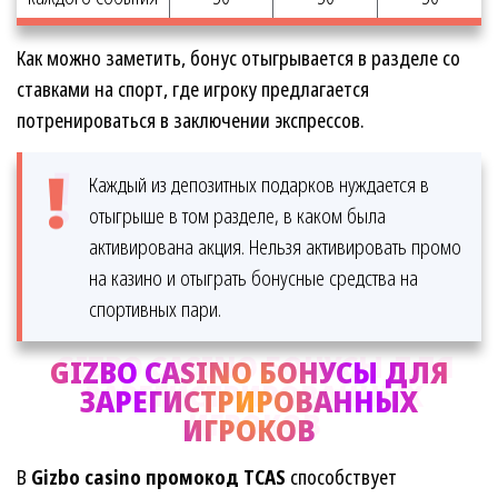
Как можно заметить, бонус отыгрывается в разделе со
ставками на спорт, где игроку предлагается
потренироваться в заключении экспрессов.
Каждый из депозитных подарков нуждается в
отыгрыше в том разделе, в каком была
активирована акция. Нельзя активировать промо
на казино и отыграть бонусные средства на
спортивных пари.
GIZBO CASINO БОНУСЫ ДЛЯ
ЗАРЕГИСТРИРОВАННЫХ
ИГРОКОВ
В
Gizbo casino промокод TCAS
способствует