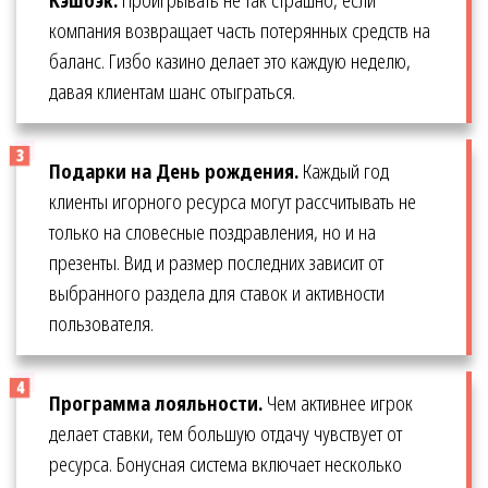
Кэшбэк.
Проигрывать не так страшно, если
компания возвращает часть потерянных средств на
баланс. Гизбо казино делает это каждую неделю,
давая клиентам шанс отыграться.
Подарки на День рождения.
Каждый год
клиенты игорного ресурса могут рассчитывать не
только на словесные поздравления, но и на
презенты. Вид и размер последних зависит от
выбранного раздела для ставок и активности
пользователя.
Программа лояльности.
Чем активнее игрок
делает ставки, тем большую отдачу чувствует от
ресурса. Бонусная система включает несколько