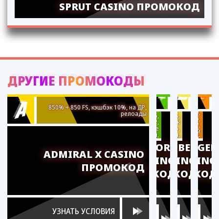
SPRUT CASINO ПРОМОКОД
ДРУГИЕ ПРОМОКОДЫ
405% + 700 FS,
850% + 850 FS, кэшбэк 10%, на ДР,
кэшбэк 15%,
655% +
150%, 500,
релоады
рейкбек 9%,
555 FS,
кэшбэк 10%,
на ДР,
кэшбэк
на ДР,
еженедельные
15%,
ежемесячный
бонусы,
магазин,
бонус
магазин,
лутбоксы
LUCKMORE
BIGSBET
TIGER
билеты
ADMIRAL X CASINO
CASINO
CASINO
CASINO
ПРОМОКОД
ПРОМОКОД
ПРОМОКОД
ПРОМОКОД
УЗНАТЬ
УЗНАТЬ
УЗНАТЬ
УСЛОВИЯ
УСЛОВИЯ
УСЛОВИЯ
УЗНАТЬ УСЛОВИЯ