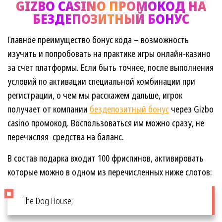
GIZBO CASINO ПРОМОКОД НА
БЕЗДЕПОЗИТНЫЙ БОНУС
Главное преимущество бонус кода – возможность
изучить и попробовать на практике игры онлайн-казино
за счет платформы. Если быть точнее, после выполнения
условий по активации специальной комбинации при
регистрации, о чем мы расскажем дальше, игрок
получает от компании
бездепозитный бонус
через Gizbo
casino промокод. Воспользоваться им можно сразу, не
перечисляя средства на баланс.
В состав подарка входит 100 фриспинов, активировать
которые можно в одном из перечисленных ниже слотов:
The Dog House;