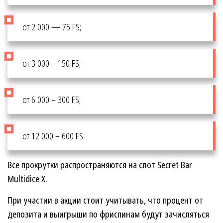
от 2 000 — 75 FS;
от 3 000 – 150 FS;
от 6 000 – 300 FS;
от 12 000 – 600 FS.
Все прокрутки распространяются на слот Secret Bar
Multidice X.
При участии в акции стоит учитывать, что процент от
депозита и выигрыши по фриспинам будут зачисляться