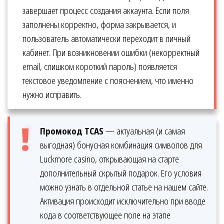
завершает процесс создания аккаунта. Если поля
заполнены корректно, форма закрывается, и
пользователь автоматически переходит в личный
кабинет. При возникновении ошибки (некорректный
email, слишком короткий пароль) появляется
текстовое уведомление с пояснением, что именно
нужно исправить.
Промокод TCAS
— актуальная (и самая
выгодная) бонусная комбинация символов для
Luckmore casino, открывающая на старте
дополнительный скрытый подарок. Его условия
можно узнать в отдельной статье на нашем сайте.
Активация происходит исключительно при вводе
кода в соответствующее поле на этапе