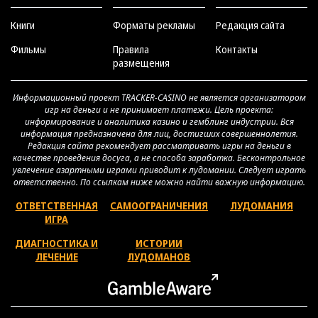
Книги
Форматы рекламы
Редакция сайта
Фильмы
Правила
Контакты
размещения
Информационный проект TRACKER-CASINO не является организатором
игр на деньги и не принимает платежи. Цель проекта:
информирование и аналитика казино и гемблинг индустрии. Вся
информация предназначена для лиц, достигших совершеннолетия.
Редакция сайта рекомендует рассматривать игры на деньги в
качестве проведения досуга, а не способа заработка. Бесконтрольное
увлечение азартными играми приводит к лудомании. Следует играть
ответственно. По ссылкам ниже можно найти важную информацию.
ОТВЕТСТВЕННАЯ
САМООГРАНИЧЕНИЯ
ЛУДОМАНИЯ
ИГРА
ДИАГНОСТИКА И
ИСТОРИИ
ЛЕЧЕНИЕ
ЛУДОМАНОВ