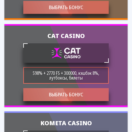
ВЫБРАТЬ БОНУС
CAT CASINO
598% + 2770 FS + 300000, кэшбэк 8%,
лутбоксы, билеты
ВЫБРАТЬ БОНУС
KOMETA CASINO