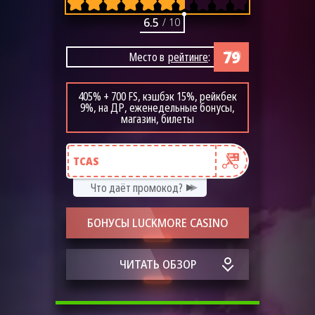
6.5
/ 10
79
Место в
рейтинге
:
405% + 700 FS, кэшбэк 15%, рейкбек
9%, на ДР, еженедельные бонусы,
магазин, билеты
TCAS
Что даёт промокод?
БОНУСЫ LUCKMORE CASINO
ЧИТАТЬ ОБЗОР