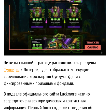
Ниже на главной странице расположились разделы
Турниры
и Лотереи, где отображаются текущие
соревнования и розыгрыш Сундука Удачи с
фиксированными призовыми фондами.
В подвале официального сайта Luckmore казино
сосредоточена вся юридическая и контактная
информация. Первый блок содержит сведения об