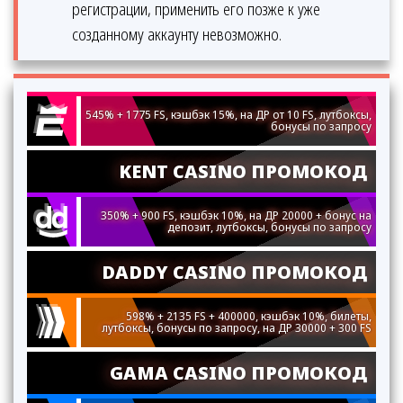
регистрации, применить его позже к уже
созданному аккаунту невозможно.
545% + 1775 FS, кэшбэк 15%, на ДР от 10 FS, лутбоксы,
бонусы по запросу
KENT CASINO ПРОМОКОД
350% + 900 FS, кэшбэк 10%, на ДР 20000 + бонус на
депозит, лутбоксы, бонусы по запросу
DADDY CASINO ПРОМОКОД
598% + 2135 FS + 400000, кэшбэк 10%, билеты,
лутбоксы, бонусы по запросу, на ДР 30000 + 300 FS
GAMA CASINO ПРОМОКОД