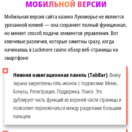
МОБИЛЬНОЙ ВЕРСИИ
Мобильная версия сайта казино Лукоморье не является
урезанной копией — она сохраняет полный функционал,
но меняет способ подачи элементов управления. Вот
ключевые различия, которые заметны сразу, когда
начинаешь в Luckmore casino обзор веб-страницы на
смартфоне:
Нижняя навигационная панель (TabBar
)
. Внизу
экрана закреплены пять иконок с подписями: Меню,
Бонусы, Регистрация, Поддержка, Поиск. Это
дублирует часть функций из верхней части страницы и
позволяет переключаться между разделами большим
пальцем.