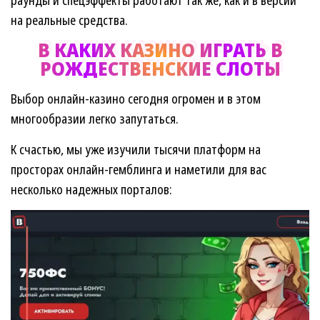
раунды и спецэффекты работают так же, как и в версии
на реальные средства.
В КАКИХ КАЗИНО ИГРАТЬ В
РОЖДЕСТВЕНСКИЕ СЛОТЫ
Выбор онлайн-казино сегодня огромен и в этом
многообразии легко запутаться.
К счастью, мы уже изучили тысячи платформ на
просторах онлайн-гемблинга и наметили для вас
несколько надежных порталов: