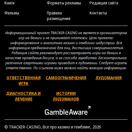
Книги
Форматы рекламы
Редакция сайта
Фильмы
Правила
Контакты
размещения
Информационный проект TRACKER-CASINO не является организатором
игр на деньги и не принимает платежи. Цель проекта:
информирование и аналитика казино и гемблинг индустрии. Вся
информация предназначена для лиц, достигших совершеннолетия.
Редакция сайта рекомендует рассматривать игры на деньги в
качестве проведения досуга, а не способа заработка. Бесконтрольное
увлечение азартными играми приводит к лудомании. Следует играть
ответственно. По ссылкам ниже можно найти важную информацию.
ОТВЕТСТВЕННАЯ
САМООГРАНИЧЕНИЯ
ЛУДОМАНИЯ
ИГРА
ДИАГНОСТИКА И
ИСТОРИИ
ЛЕЧЕНИЕ
ЛУДОМАНОВ
© TRACKER-CASINO, Все про казино и гемблинг, 2026