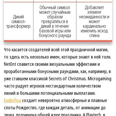
Обычный символ
Добавляет
может случайным
элемент
Дикий
образом
неожиданности и
символ-
превратиться в
может
трансформер
дикий в течение
кардинально
базовой игры или
изменить исход
бонусного раунда
спина
Что касается создателей всей этой праздничной магии,
то здесь есть несколько имен, которые знают в ней толк.
NetEnt славится своими визуальными эффектами и
проработанными бонусными раундами, как, например, в
уже ставшем классикой Secrets of Christmas. Microgaming
часто радует игроков нестандартным количеством
линий и большими потенциальными выплатами.
Endorfina
создает невероятно атмосферные и плавные
слоты Рождество, где каждая деталь, от анимации до
звука, подчинена общей идее праздника. А Playtech, в