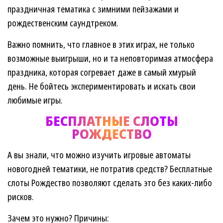
праздничная тематика с зимними пейзажами и
рождественским саундтреком.
Важно помнить, что главное в этих играх, не только
возможные выигрыши, но и та неповторимая атмосфера
праздника, которая согревает даже в самый хмурый
день. Не бойтесь экспериментировать и искать свои
любимые игры.
БЕСПЛАТНЫЕ СЛОТЫ
РОЖДЕСТВО
А вы знали, что можно изучить игровые автоматы
новогодней тематики, не потратив средств? Бесплатные
слоты Рождество позволяют сделать это без каких-либо
рисков.
Зачем это нужно? Причины: