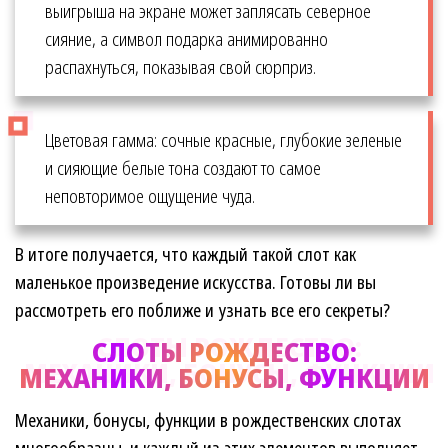
выигрыша на экране может заплясать северное
сияние, а символ подарка анимированно
распахнуться, показывая свой сюрприз.
Цветовая гамма: сочные красные, глубокие зеленые
и сияющие белые тона создают то самое
неповторимое ощущение чуда.
В итоге получается, что каждый такой слот как
маленькое произведение искусства. Готовы ли вы
рассмотреть его поближе и узнать все его секреты?
СЛОТЫ РОЖДЕСТВО:
МЕХАНИКИ, БОНУСЫ, ФУНКЦИИ
Механики, бонусы, функции в рождественских слотах
многообразны, и каждый из этих элементов выполняет