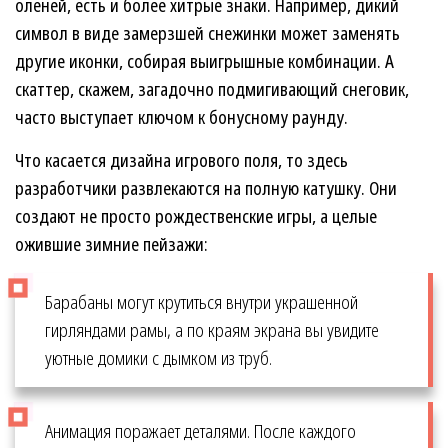
оленей, есть и более хитрые знаки. Например, дикий
символ в виде замерзшей снежинки может заменять
другие иконки, собирая выигрышные комбинации. А
скаттер, скажем, загадочно подмигивающий снеговик,
часто выступает ключом к бонусному раунду.
Что касается дизайна игрового поля, то здесь
разработчики развлекаются на полную катушку. Они
создают не просто рождественские игры, а целые
ожившие зимние пейзажи:
Барабаны могут крутиться внутри украшенной
гирляндами рамы, а по краям экрана вы увидите
уютные домики с дымком из труб.
Анимация поражает деталями. После каждого