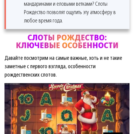
мандаринами и еловыми ветками? Слоты
Рождество позволят ощутить эту атмосферу в
любое время года.
СЛОТЫ РОЖДЕСТВО:
КЛЮЧЕВЫЕ ОСОБЕННОСТИ
Давайте посмотрим на самые важные, хоть и не такие
заметные с первого взгляда, особенности
рождественских слотов.