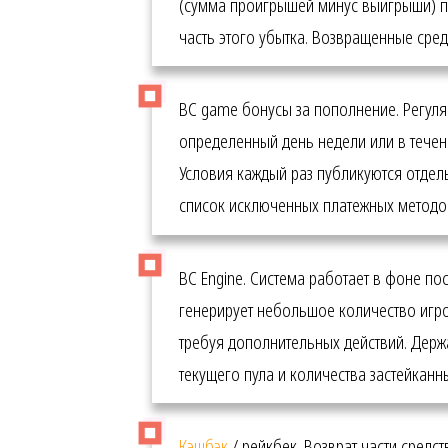
(сумма проигрышей минус выигрыши) п
часть этого убытка. Возвращенные сред
BC game бонусы за пополнение. Регуля
определенный день недели или в течен
Условия каждый раз публикуются отде
список исключенных платежных методо
BC Engine. Система работает в фоне 
генерирует небольшое количество игро
требуя дополнительных действий. Держ
текущего пула и количества застейканн
Кэшбэк
/ рейкбек. Возврат части средс