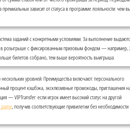
а премиальных зависит от статуса в программе лояльности: чем 
.
истема заданий с конкретными условиями. За выполнение выдают
ть в розыгрыше с фиксированным призовым фондом — например, 
ольше билетов собрано, тем выше вероятность выигрыша.
из нескольких уровней. Преимущества включают: персонального
нный процент кэшбэка, эксклюзивные промокоды, приглашения н
ия — VIPTransfer: если игрок имеет высокий статус на другой
 game
, получив соответствующие привилегии без необходимости