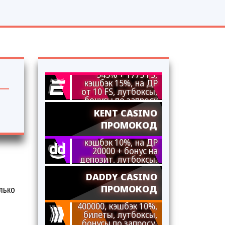
545% + 1775 FS,
кэшбэк 15%, на ДР
от 10 FS, лутбоксы,
бонусы по запросу
KENT CASINO
ПРОМОКОД
350% + 900 FS,
кэшбэк 10%, на ДР
20000 + бонус на
депозит, лутбоксы,
бонусы по запросу
DADDY CASINO
ПРОМОКОД
лько
598% + 2135 FS +
400000, кэшбэк 10%,
билеты, лутбоксы,
бонусы по запросу,