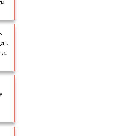
ую
в
ент.
нус,
е