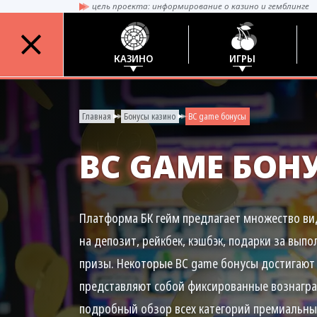
цель проекта: информирование о казино и гемблинге
КАЗИНО
ИГРЫ
Главная
-
Бонусы казино
-
BC game бонусы
BC GAME БОН
Платформа БК гейм предлагает множество в
на депозит, рейкбек, кэшбэк, подарки за вы
призы. Некоторые BC game бонусы достигают 
представляют собой фиксированные вознагра
подробный обзор всех категорий премиальных