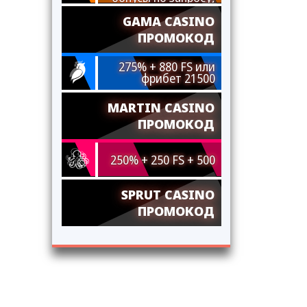
на ДР 30000 + 300 FS
GAMA CASINO
ПРОМОКОД
275% + 880 FS или
фрибет 21500
MARTIN CASINO
ПРОМОКОД
250% + 250 FS + 500
SPRUT CASINO
ПРОМОКОД