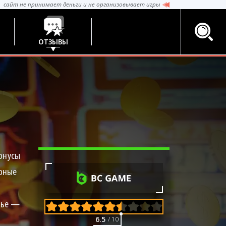
сайт не принимает деньги и не организовывает игры
ОТЗЫВЫ
онусы
ирные
тье —
6.5
/ 10