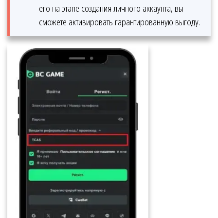
его на этапе создания личного аккаунта, вы
сможете активировать гарантированную выгоду.