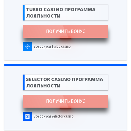
TURBO CASINO ПРОГРАММА
ЛОЯЛЬНОСТИ
ПОЛУЧИТЬ БОНУС
Все бонусы Turbo casino
SELECTOR CASINO ПРОГРАММА
ЛОЯЛЬНОСТИ
ПОЛУЧИТЬ БОНУС
Все бонусы Selector casino