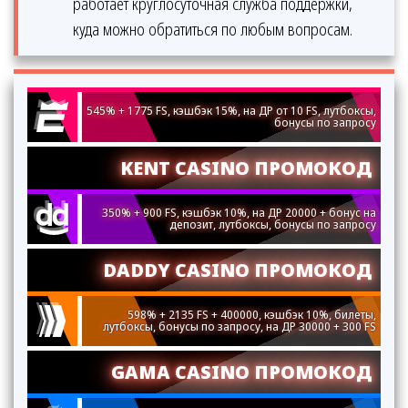
работает круглосуточная служба поддержки,
куда можно обратиться по любым вопросам.
545% + 1775 FS, кэшбэк 15%, на ДР от 10 FS, лутбоксы,
бонусы по запросу
KENT CASINO ПРОМОКОД
350% + 900 FS, кэшбэк 10%, на ДР 20000 + бонус на
депозит, лутбоксы, бонусы по запросу
DADDY CASINO ПРОМОКОД
598% + 2135 FS + 400000, кэшбэк 10%, билеты,
лутбоксы, бонусы по запросу, на ДР 30000 + 300 FS
GAMA CASINO ПРОМОКОД