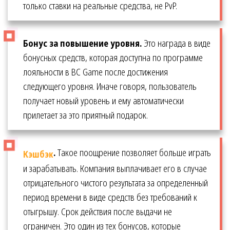
только ставки на реальные средства, не PvP.
Бонус за повышение уровня.
Это награда в виде
бонусных средств, которая доступна по программе
лояльности в BC Game после достижения
следующего уровня. Иначе говоря, пользователь
получает новый уровень и ему автоматически
прилетает за это приятный подарок.
.
Такое поощрение позволяет больше играть
Кэшбэк
и зарабатывать. Компания выплачивает его в случае
отрицательного чистого результата за определенный
период времени в виде средств без требований к
отыгрышу. Срок действия после выдачи не
ограничен. Это один из тех бонусов, которые