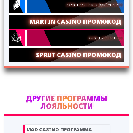
275% + 880 FS или фрибет 21500
MARTIN CASINO ПРОМОКОД
250% + 250 FS + 500
SPRUT CASINO ПРОМОКОД
ДРУГИЕ ПРОГРАММЫ
ЛОЯЛЬНОСТИ
MAD CASINO ПРОГРАММА