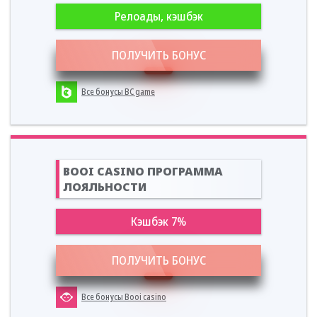
Релоады, кэшбэк
ПОЛУЧИТЬ БОНУС
Все бонусы BC game
BOOI CASINO ПРОГРАММА
ЛОЯЛЬНОСТИ
Кэшбэк 7%
ПОЛУЧИТЬ БОНУС
Все бонусы Booi casino