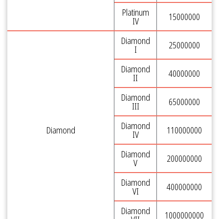
Platinum
15000000
IV
Diamond
25000000
I
Diamond
40000000
II
Diamond
65000000
III
Diamond
Diamond
110000000
IV
Diamond
200000000
V
Diamond
400000000
VI
Diamond
1000000000