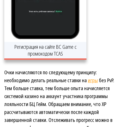
Регистрация на сайте BC Game с
промокодом TCAS
Очки начисляются по следующему принципу:
необходимо делать реальные ставки на
игры
без PvP.
Тем больше ставка, тем больше опыта начисляется
системой казино на аккаунт участника программы
лояльности БЦ Гейм. Обращаем внимание, что XP
рассчитываются автоматически после каждой
завершенной ставки. Отслеживать прогресс можно в