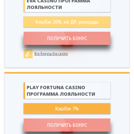
EVA CASINO ПРОГРАММА
ЛОЯЛЬНОСТИ
Кэшбэк 20%, на ДР, релоады
ПОЛУЧИТЬ БОНУС
Все бонусы Eva casino
PLAY FORTUNA CASINO
ПРОГРАММА ЛОЯЛЬНОСТИ
Кэшбэк 7%
ПОЛУЧИТЬ БОНУС