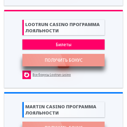
LOOTRUN CASINO ПРОГРАММА
ЛОЯЛЬНОСТИ
Билеты
ПОЛУЧИТЬ БОНУС
Все бонусы Lootrun casino
MARTIN CASINO ПРОГРАММА
ЛОЯЛЬНОСТИ