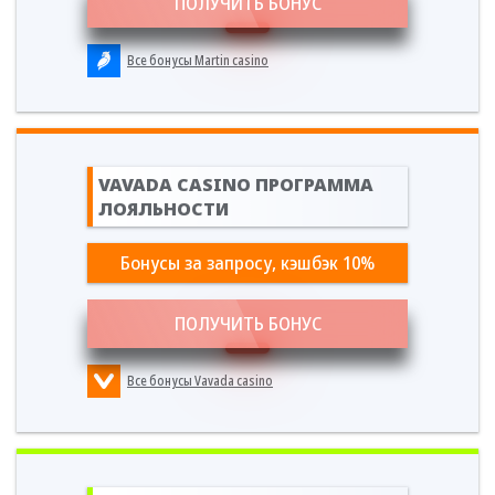
ПОЛУЧИТЬ БОНУС
Все бонусы Martin casino
VAVADA CASINO ПРОГРАММА
ЛОЯЛЬНОСТИ
Бонусы за запросу, кэшбэк 10%
ПОЛУЧИТЬ БОНУС
Все бонусы Vavada casino