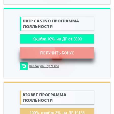
DRIP CASINO ПРОГРАММА
ЛОЯЛЬНОСТИ
Кэшбэк 10%, на ДР от 3500
ПОЛУЧИТЬ БОНУС
Все бонусы Drip casino
RIOBET ПРОГРАММА
ЛОЯЛЬНОСТИ
100%, кэшбэк 8%, на ДР 19136