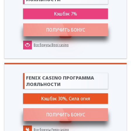
Кэшбэк 7%
ПОЛУЧИТЬ БОНУС
Все бонусы Booi casino
FENIX CASINO ПРОГРАММА
ЛОЯЛЬНОСТИ
Кэшбэк 30%, Сила огня
ПОЛУЧИТЬ БОНУС
Все бонусы Fenix casino