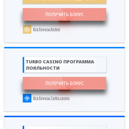
ПОЛУЧИТЬ БОНУС
Все бонусы Riobet
TURBO CASINO ПРОГРАММА
ЛОЯЛЬНОСТИ
ПОЛУЧИТЬ БОНУС
Все бонусы Turbo casino