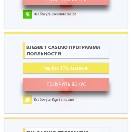
Все бонусы Luckmore casino
BIGSBET CASINO ПРОГРАММА
ЛОЯЛЬНОСТИ
Кэшбэк 15%, магазин
ПОЛУЧИТЬ БОНУС
Все бонусы BigsBet casino