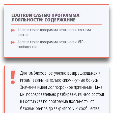
LOOTRUN CASINO ПРОГРАММА
ЛОЯЛЬНОСТИ: СОДЕРЖАНИЕ
Lootrun casino программа лояльности: система
рангов
Lootrun casino программа лояльности: VIP-
сообщество
Для гэмблеров, регулярно возвращающихся к
играм, важны не только сиюминутные бонусы.
Значение имеет долгосрочное признание. Ниже
мы последовательно разбираем, из чего состоит
в Lootrun casino программа лояльности: от
базовых рангов до закрытого VIP-сообщества,