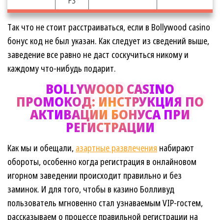
FS
Так что не стоит расстраиваться, если в Bollywood casino
бонус код не был указан. Как следует из сведений выше,
заведение все равно не даст соскучиться никому и
каждому что-нибудь подарит.
BOLLYWOOD CASINO
ПРОМОКОД: ИНСТРУКЦИЯ ПО
АКТИВАЦИИ БОНУСА ПРИ
РЕГИСТРАЦИИ
Как мы и обещали,
азартные развлечения
набирают
обороты, особенно когда регистрация в онлайновом
игорном заведении происходит правильно и без
заминок. И для того, чтобы в казино Болливуд
пользователь мгновенно стал узнаваемым VIP-гостем,
рассказываем о процессе правильной регистрации на