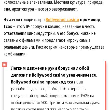
колоссальные впечатления. Местная культура, природа,
еда, архитектура – все это завораживает.
Ну а если говорить про
Bollywood casino
промокод
tcas
– это VIP-пропуск в казино, названное в честь
ответвления киноиндустрии. А его бонусы никак не
связаны с фильмами и предлагают игроку самые
реальные деньги. Рассмотрим некоторые преимущества
комбинации:
Легким движение руки бонус на любой
депозит в
Bollywood
casino
увеличивается.
Bollywood casino промокод tcas
был
разработан для того, чтобы разблокировать
специальный скрытый бонус размером в 150% на
любой депозит от 500. При этом максимальная сумма
подарка составляет 10 000. Неплохо для такой