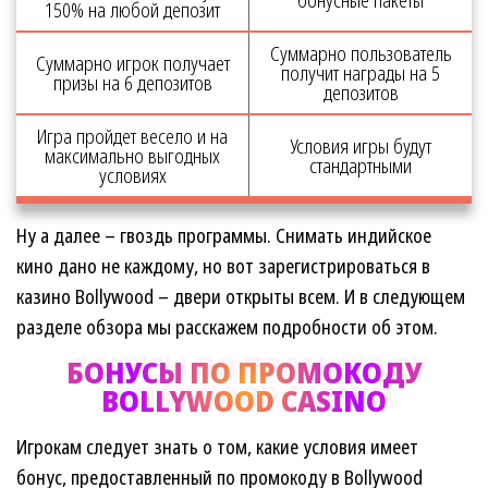
бонусные пакеты
150% на любой депозит
Суммарно пользователь
Суммарно игрок получает
получит награды на 5
призы на 6 депозитов
депозитов
Игра пройдет весело и на
Условия игры будут
максимально выгодных
стандартными
условиях
Ну а далее – гвоздь программы. Снимать индийское
кино дано не каждому, но вот зарегистрироваться в
казино Bollywood – двери открыты всем. И в следующем
разделе обзора мы расскажем подробности об этом.
БОНУСЫ ПО ПРОМОКОДУ
BOLLYWOOD CASINO
Игрокам следует знать о том, какие условия имеет
бонус, предоставленный по промокоду в Bollywood