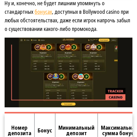
Ну и, конечно, не будет лишним упомянуть о
стандартных
бонусах
, доступных в Bollywood casino при
любых обстоятельствах, даже если игрок напрочь забыл
о существовании какого-либо промокода.
Номер
Минимальный
Максимальна
Бонус
депозита
депозит
сумма бонуса