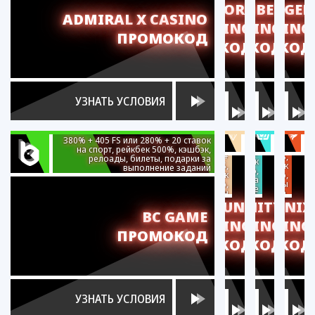
LUCKMORE
BIGSBET
TIGER
билеты
ADMIRAL X CASINO
CASINO
CASINO
CASINO
ПРОМОКОД
ПРОМОКОД
ПРОМОКОД
ПРОМОКОД
УЗНАТЬ
УЗНАТЬ
УЗНАТЬ
УСЛОВИЯ
УСЛОВИЯ
УСЛОВИЯ
УЗНАТЬ УСЛОВИЯ
380% + 405 FS или 280% + 20 ставок
425% +
на спорт, рейкбек 500%, кэшбэк,
275% + 270
525% +
475 FS,
релоады, билеты, подарки за
FS, кэшбэк
505 FS,
кэшбэк
выполнение заданий
12%,
кэшбэк
30%,
подарки за
20%,
Дары
выполнение
магазин
Феникса,
заданий
сундуки
DUNE
WINITY
FENIX
BC GAME
CASINO
CASINO
CASINO
ПРОМОКОД
ПРОМОКОД
ПРОМОКОД
ПРОМОКОД
УЗНАТЬ
УЗНАТЬ
УЗНАТЬ
УСЛОВИЯ
УСЛОВИЯ
УСЛОВИЯ
УЗНАТЬ УСЛОВИЯ