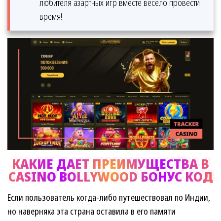
любителя азартных игр вместе весело провести
время!
КАКИЕ ДАЕТ ПРЕИМУЩЕСТВА В
CASINO BOLLYWOOD БОНУС КОД
Если пользователь когда-либо путешествовал по Индии,
но наверняка эта страна оставила в его памяти