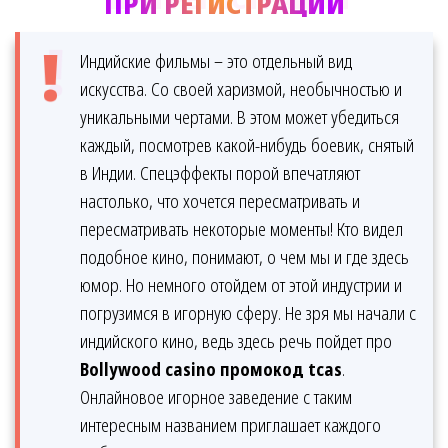
ПРИ РЕГИСТРАЦИИ
Индийские фильмы – это отдельный вид
искусства. Со своей харизмой, необычностью и
уникальными чертами. В этом может убедиться
каждый, посмотрев какой-нибудь боевик, снятый
в Индии. Спецэффекты порой впечатляют
настолько, что хочется пересматривать и
пересматривать некоторые моменты! Кто видел
подобное кино, понимают, о чем мы и где здесь
юмор. Но немного отойдем от этой индустрии и
погрузимся в игорную сферу. Не зря мы начали с
индийского кино, ведь здесь речь пойдет про
Bollywood casino промокод tcas
.
Онлайновое игорное заведение с таким
интересным названием приглашает каждого