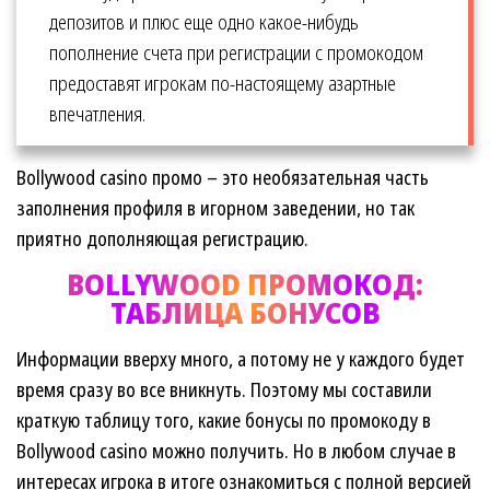
депозитов и плюс еще одно какое-нибудь
пополнение счета при регистрации с промокодом
предоставят игрокам по-настоящему азартные
впечатления.
Bollywood casino промо – это необязательная часть
заполнения профиля в игорном заведении, но так
приятно дополняющая регистрацию.
BOLLYWOOD ПРОМОКОД:
ТАБЛИЦА БОНУСОВ
Информации вверху много, а потому не у каждого будет
время сразу во все вникнуть. Поэтому мы составили
краткую таблицу того, какие бонусы по промокоду в
Bollywood casino можно получить. Но в любом случае в
интересах игрока в итоге ознакомиться с полной версией