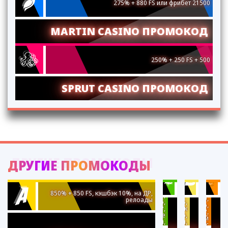
275% + 880 FS или фрибет 21500
MARTIN CASINO ПРОМОКОД
250% + 250 FS + 500
SPRUT CASINO ПРОМОКОД
ДРУГИЕ ПРОМОКОДЫ
405% + 700 FS,
850% + 850 FS, кэшбэк 10%, на ДР,
кэшбэк 15%,
655% +
150%, 500,
релоады
рейкбек 9%,
555 FS,
кэшбэк 10%,
на ДР,
кэшбэк
на ДР,
еженедельные
15%,
ежемесячный
бонусы,
магазин,
бонус
магазин,
лутбоксы