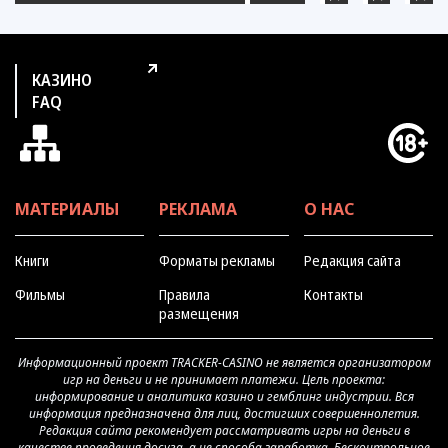
КАЗИНО
FAQ
МАТЕРИАЛЫ
РЕКЛАМА
О НАС
Книги
Форматы рекламы
Редакция сайта
Фильмы
Правила
Контакты
размещения
Информационный проект TRACKER-CASINO не является организатором
игр на деньги и не принимает платежи. Цель проекта:
информирование и аналитика казино и гемблинг индустрии. Вся
информация предназначена для лиц, достигших совершеннолетия.
Редакция сайта рекомендует рассматривать игры на деньги в
качестве проведения досуга, а не способа заработка. Бесконтрольное