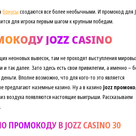
а
бонусы
создаются все более необычными. И промокод для J
вится для игрока первым шагом к крупным победам.
ОКОДУ JOZZ CASINO
ящих неоновых вывесок, там не проходят выступления мировы
 и так далее. Зато здесь есть свои привилегии, а именно – б
деньги. Вполне возможно, что для кого-то это является
е предлагают наземные казино. Ну а в казино
Jozz промоко
к из воздуха появляются настоящие выигрыши. Рассказываем
.
О ПРОМОКОДУ В JOZZ CASINO 30