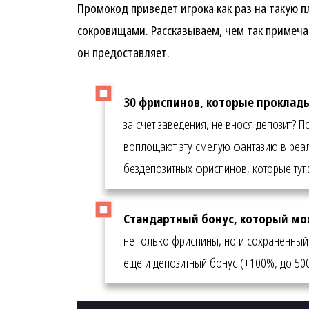
Промокод приведет игрока как раз на такую п
сокровищами. Рассказываем, чем так примеч
он предоставляет.
30 фриспинов, которые проклад
за счет заведения, не внося депозит?
воплощают эту смелую фантазию в реа
бездепозитных фриспинов, которые тут 
Стандартный бонус, который мо
не только фриспины, но и сохраненный 
еще и депозитный бонус (+100%, до 500