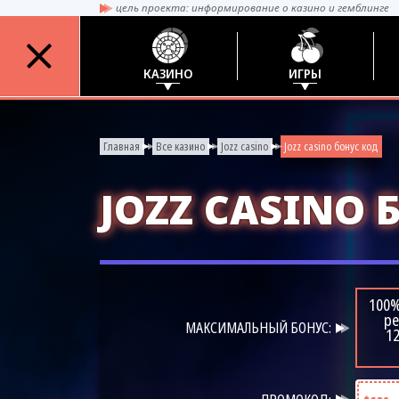
цель проекта: информирование о казино и гемблинге
КАЗИНО
ИГРЫ
Главная
-
Все казино
-
Jozz casino
-
Jozz casino бонус код
JOZZ CASINO 
100%
ре
МАКСИМАЛЬНЫЙ БОНУС:
1