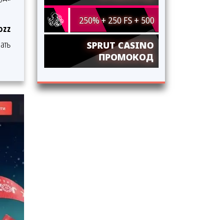
250% + 250 FS + 500
ozz
ать
SPRUT CASINO
ПРОМОКОД