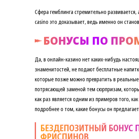
Сфера гемблинга стремительно развивается, 
casino это доказывает, ведь именно он стано
БОНУСЫ ПО ПРОМ
Да, в онлайн-казино нет каких-нибудь насто
знаменитостей, не подают бесплатные напитки
которые позже можно превратить в реальные 
потрясающей заменой тем сюрпризам, которы
как раз является одним из примеров того, ка
подробнее о том, какие бонусы он предлагает
БЕЗДЕПОЗИТНЫЙ БОНУС П
ФРИСПИНОВ