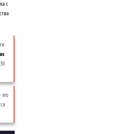
ка с
ства
ги
as
 30
– это
тся