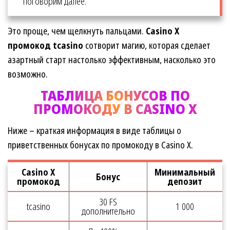
поговорим далее.
Это проще, чем щелкнуть пальцами.
Casino X
промокод tcasino
сотворит магию, которая сделает
азартный старт настолько эффективным, насколько это
возможно.
ТАБЛИЦА БОНУСОВ ПО
ПРОМОКОДУ В CASINO X
Ниже – краткая информация в виде таблицы о
приветственных бонусах по промокоду в Casino X.
Casino X
Минимальный
Бонус
промокод
депозит
30 FS
tcasino
1 000
дополнительно