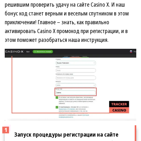
решившим проверить удачу на сайте Casino X. И наш
бонус код станет верным и веселым спутником в этом
приключении! Главное – знать, как правильно
активировать Casino X промокод при регистрации, и в
этом поможет разобраться наша инструкция.
Запуск процедуры регистрации на сайте