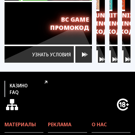
кэшбэк
30%,
подарки за
20%,
Дары
выполнение
магазин
Феникса,
заданий
сундуки
DUNE
WINITY
FENIX
BC GAME
CASINO
CASINO
CASINO
ПРОМОКОД
ПРОМОКОД
ПРОМОКОД
ПРОМОКОД
УЗНАТЬ
УЗНАТЬ
УЗНАТЬ
УСЛОВИЯ
УСЛОВИЯ
УСЛОВИЯ
УЗНАТЬ УСЛОВИЯ
КАЗИНО
FAQ
МАТЕРИАЛЫ
РЕКЛАМА
О НАС