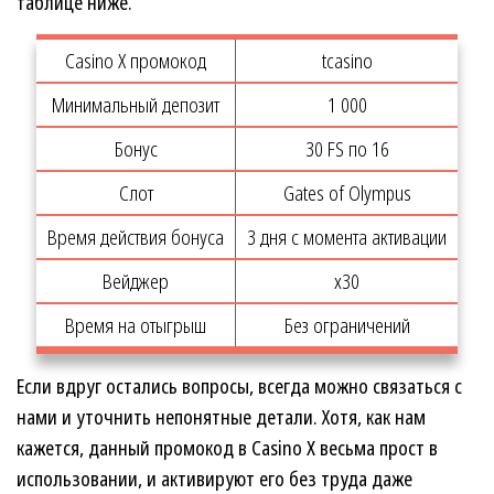
таблице ниже.
Casino X промокод
tcasino
Минимальный депозит
1 000
Бонус
30 FS по 16
Слот
Gates of Olympus
Время действия бонуса
3 дня с момента активации
Вейджер
x30
Время на отыгрыш
Без ограничений
Если вдруг остались вопросы, всегда можно связаться с
нами и уточнить непонятные детали. Хотя, как нам
кажется, данный промокод в Casino X весьма прост в
использовании, и активируют его без труда даже