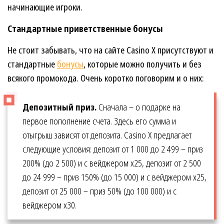
начинающие игроки.
Стандартные приветственные бонусы
Не стоит забывать, что на сайте Casino X присутствуют и
стандартные
бонусы
, которые можно получить и без
всякого промокода. Очень коротко поговорим и о них:
Депозитный приз.
Сначала – о подарке на
первое пополнение счета. Здесь его сумма и
отыгрыш зависят от депозита. Casino X предлагает
следующие условия: депозит от 1 000 до 2 499 – приз
200% (до 2 500) и с вейджером x25, депозит от 2 500
до 24 999 – приз 150% (до 15 000) и с вейджером x25,
депозит от 25 000 – приз 50% (до 100 000) и с
вейджером x30.