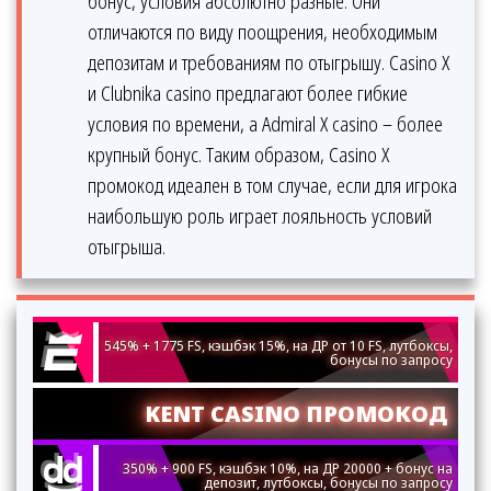
бонус, условия абсолютно разные. Они
отличаются по виду поощрения, необходимым
депозитам и требованиям по отыгрышу. Casino X
и Clubnika casino предлагают более гибкие
условия по времени, а Admiral X casino – более
крупный бонус. Таким образом, Casino X
промокод идеален в том случае, если для игрока
наибольшую роль играет лояльность условий
отыгрыша.
545% + 1775 FS, кэшбэк 15%, на ДР от 10 FS, лутбоксы,
бонусы по запросу
KENT CASINO ПРОМОКОД
350% + 900 FS, кэшбэк 10%, на ДР 20000 + бонус на
депозит, лутбоксы, бонусы по запросу