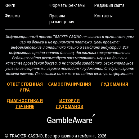
Книги
Форматы рекламы
Редакция сайта
Фильмы
Правила
Контакты
размещения
Информационный проект TRACKER-CASINO не является организатором
игр на деньги и не принимает платежи. Цель проекта:
информирование и аналитика казино и гемблинг индустрии. Вся
информация предназначена для лиц, достигших совершеннолетия.
Редакция сайта рекомендует рассматривать игры на деньги в
качестве проведения досуга, а не способа заработка. Бесконтрольное
увлечение азартными играми приводит к лудомании. Следует играть
ответственно. По ссылкам ниже можно найти важную информацию.
ОТВЕТСТВЕННАЯ
САМООГРАНИЧЕНИЯ
ЛУДОМАНИЯ
ИГРА
ДИАГНОСТИКА И
ИСТОРИИ
ЛЕЧЕНИЕ
ЛУДОМАНОВ
© TRACKER-CASINO, Все про казино и гемблинг, 2026