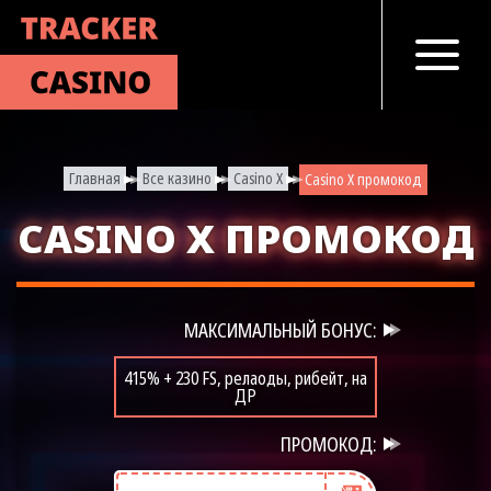
Главная
Все казино
Casino X
-
-
-
Casino X промокод
CASINO X ПРОМОКОД
МАКСИМАЛЬНЫЙ БОНУС:
415% + 230 FS, релаоды, рибейт, на
ДР
ПРОМОКОД: