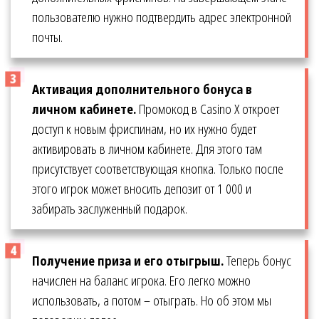
пользователю нужно подтвердить адрес электронной
почты.
Активация дополнительного бонуса в
личном кабинете.
Промокод в Casino X откроет
доступ к новым фриспинам, но их нужно будет
активировать в личном кабинете. Для этого там
присутствует соответствующая кнопка. Только после
этого игрок может вносить депозит от 1 000 и
забирать заслуженный подарок.
Получение приза и его отыгрыш.
Теперь бонус
начислен на баланс игрока. Его легко можно
использовать, а потом – отыграть. Но об этом мы