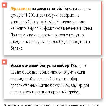
Фриспины
на десять дней.
Пополнив счет на
сумму от 1 000, игрок получит совершенно
уникальный бонус от Casino X: заведение будет
начислять ему по 20 фриспинов в течение 10 дней.
При этом вносить депозит повторно не нужно:
ежедневный бонус все равно будет приходить на
баланс.
Эксклюзивный бонус на выбор.
Компания
Casino X еще дает возможность получить один
неожиданный и приятный бонус на выбор:
дополнительный крипто бонус 100%, ваучер для
ставок в live-играх или спортивный фрибет.
Отметим, что указанная выше информация актуальна на