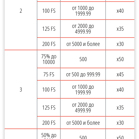
от 1000 до
2
100 FS
x40
1999.99
от 2000 до
125 FS
x35
4999.99
200 FS
от 5000 и более
x30
75% до
500
x50
10000
75 FS
от 500 до 999.99
x45
от 1000 до
3
100 FS
x40
1999.99
от 2000 до
125 FS
x35
4999.99
200 FS
от 5000 и более
x30
50% до
500
x50