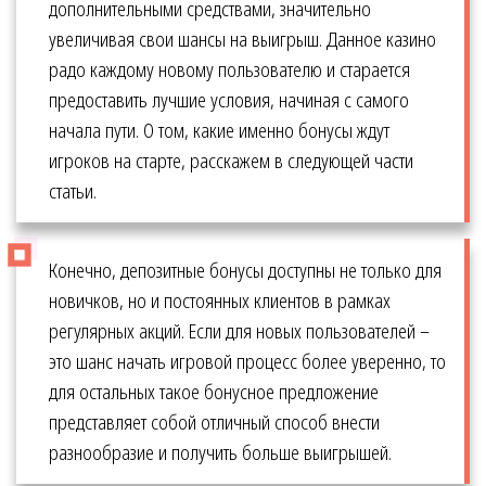
дополнительными средствами, значительно
увеличивая свои шансы на выигрыш. Данное казино
радо каждому новому пользователю и старается
предоставить лучшие условия, начиная с самого
начала пути. О том, какие именно бонусы ждут
игроков на старте, расскажем в следующей части
статьи.
Конечно, депозитные бонусы доступны не только для
новичков, но и постоянных клиентов в рамках
регулярных акций. Если для новых пользователей –
это шанс начать игровой процесс более уверенно, то
для остальных такое бонусное предложение
представляет собой отличный способ внести
разнообразие и получить больше выигрышей.