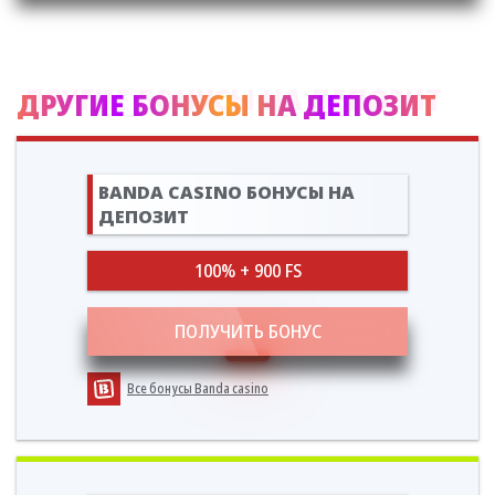
ДРУГИЕ БОНУСЫ НА ДЕПОЗИТ
BANDA CASINO БОНУСЫ НА
ДЕПОЗИТ
100% + 900 FS
ПОЛУЧИТЬ БОНУС
Все бонусы Banda casino