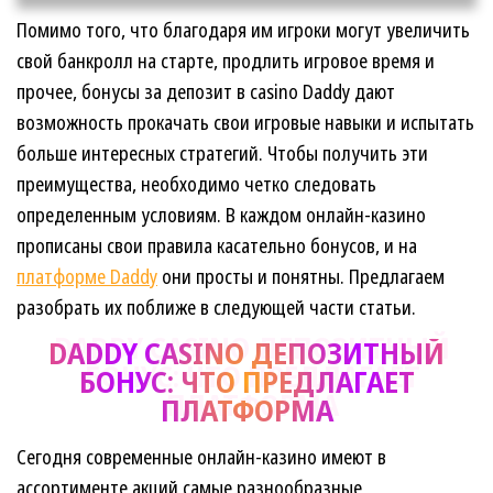
Помимо того, что благодаря им игроки могут увеличить
свой банкролл на старте, продлить игровое время и
прочее, бонусы за депозит в casino Daddy дают
возможность прокачать свои игровые навыки и испытать
больше интересных стратегий. Чтобы получить эти
преимущества, необходимо четко следовать
определенным условиям. В каждом онлайн-казино
прописаны свои правила касательно бонусов, и на
платформе Daddy
они просты и понятны. Предлагаем
разобрать их поближе в следующей части статьи.
DADDY
CASINO
ДЕПОЗИТНЫЙ
БОНУС: ЧТО ПРЕДЛАГАЕТ
ПЛАТФОРМА
Сегодня современные онлайн-казино имеют в
ассортименте акций самые разнообразные