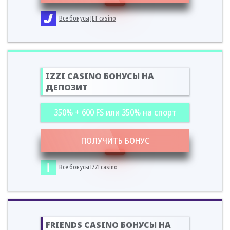
Все бонусы JET casino
IZZI CASINO БОНУСЫ НА
ДЕПОЗИТ
350% + 600 FS или 350% на спорт
ПОЛУЧИТЬ БОНУС
Все бонусы IZZI casino
FRIENDS CASINO БОНУСЫ НА