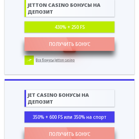
JETTON CASINO БОНУСЫ НА
ДЕПОЗИТ
430% + 250 FS
ПОЛУЧИТЬ БОНУС
Все бонусы Jetton casino
JET CASINO БОНУСЫ НА
ДЕПОЗИТ
350% + 600 FS или 350% на спорт
ПОЛУЧИТЬ БОНУС