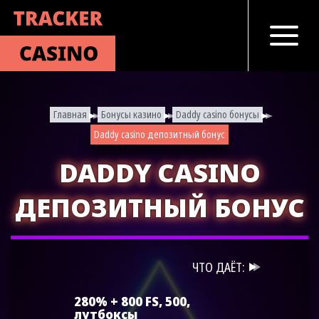
Главная
Бонусы казино
Daddy casino бонусы
-
-
-
Daddy casino депозитный бонус
DADDY CASINO
ДЕПОЗИТНЫЙ БОНУС
ЧТО ДАЁТ:
280% + 800 FS, 500,
лутбоксы