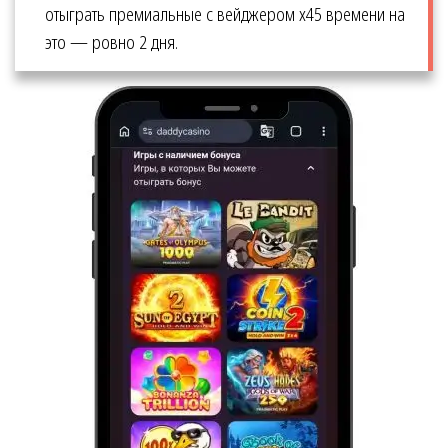
отыграть премиальные с вейджером x45 времени на
это — ровно 2 дня.