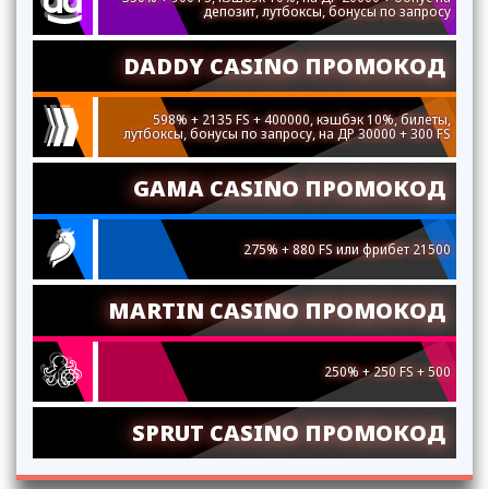
депозит, лутбоксы, бонусы по запросу
DADDY CASINO ПРОМОКОД
598% + 2135 FS + 400000, кэшбэк 10%, билеты,
лутбоксы, бонусы по запросу, на ДР 30000 + 300 FS
GAMA CASINO ПРОМОКОД
275% + 880 FS или фрибет 21500
MARTIN CASINO ПРОМОКОД
250% + 250 FS + 500
SPRUT CASINO ПРОМОКОД