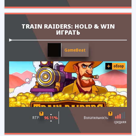
TRAIN RAIDERS: HOLD & WIN
ИГРАТЬ
ИГРАТЬ ДЕМО
GameBeat
обзор
?
?
96.11%
RTP:
Волатильность:
средняя