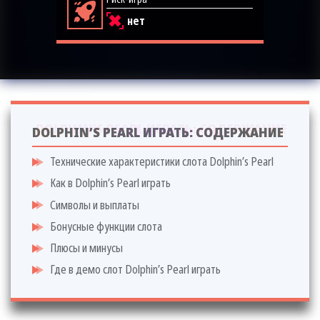
нет
DOLPHIN’S PEARL ИГРАТЬ: СОДЕРЖАНИЕ
Технические характеристики слота Dolphin’s Pearl
Как в Dolphin’s Pearl играть
Символы и выплаты
Бонусные функции слота
Плюсы и минусы
Где в демо слот Dolphin’s Pearl играть