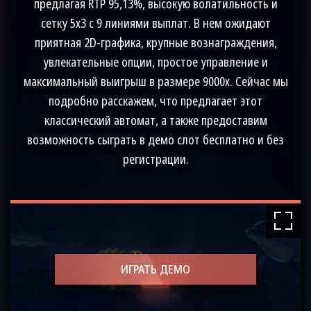
предлагая RTP 95,13%, высокую волатильность и
сетку 5х3 с 9 линиями выплат. В нем ожидают
приятная 2D-графика, крупные вознаграждения,
увлекательные опции, простое управление и
максимальный выигрыш в размере 9000х. Сейчас мы
подробно расскажем, что предлагает этот
классический автомат, а также предоставим
возможность сыграть в демо слот бесплатно и без
регистрации.
ИГРАТЬ ДЕМО