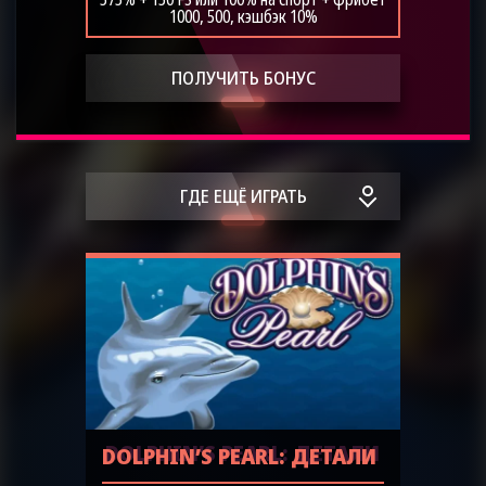
1000, 500, кэшбэк 10%
ПОЛУЧИТЬ БОНУС
ГДЕ ЕЩЁ ИГРАТЬ
DOLPHIN’S PEARL: ДЕТАЛИ