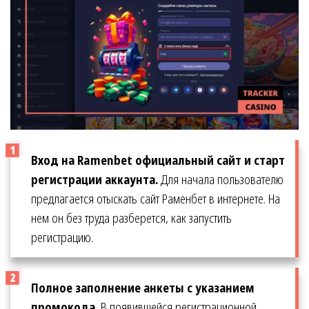
Вход на
Ramenbet официальный сайт
и старт
регистрации аккаунта.
Для начала пользователю
предлагается отыскать сайт Раменбет в интернете. На
нем он без труда разберется, как запустить
регистрацию.
Полное заполнение анкеты с указанием
промокода.
В появившейся регистрационной