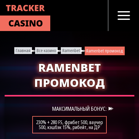
Главная
Все казино
Ramenbet
-
-
-
Ramenbet промокод
RAMENBET
ПРОМОКОД
МАКСИМАЛЬНЫЙ БОНУС:
230% + 280 FS, фрибет 500, ваучер
500, кэшбэк 15%, рибейт, на ДР