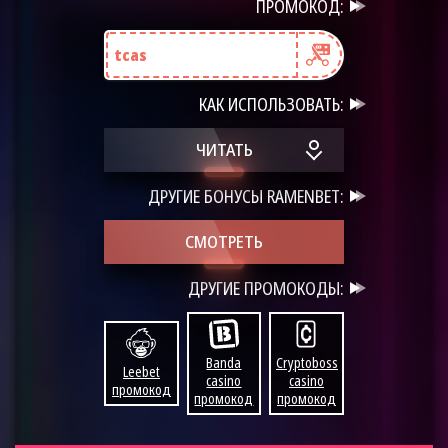
ПРОМОКОД:
tcas
КАК ИСПОЛЬЗОВАТЬ:
ЧИТАТЬ
ДРУГИЕ БОНУСЫ RAMENBET:
СМОТРЕТЬ
ДРУГИЕ ПРОМОКОДЫ:
Banda
Cryptoboss
Leebet
casino
casino
промокод
промокод
промокод