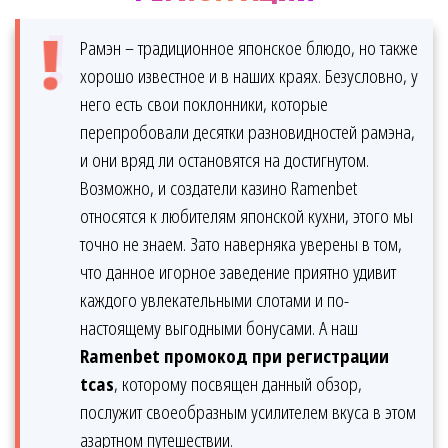
Рамэн – традиционное японское блюдо, но также
хорошо известное и в наших краях. Безусловно, у
него есть свои поклонники, которые
перепробовали десятки разновидностей рамэна,
и они вряд ли остановятся на достигнутом.
Возможно, и создатели казино Ramenbet
относятся к любителям японской кухни, этого мы
точно не знаем. Зато наверняка уверены в том,
что данное игорное заведение приятно удивит
каждого увлекательными слотами и по-
настоящему выгодными бонусами. А наш
Ramenbet промокод при регистрации
tcas
, которому посвящен данный обзор,
послужит своеобразным усилителем вкуса в этом
азартном путешествии.