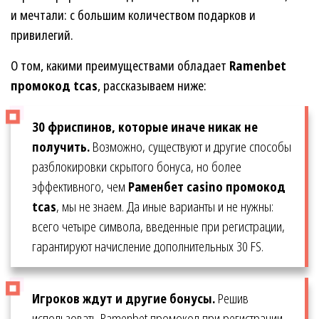
и мечтали: с большим количеством подарков и
привилегий.
О том, какими преимуществами обладает
Ramenbet
промокод tcas
, рассказываем ниже:
30 фриспинов, которые иначе никак не
получить.
Возможно, существуют и другие способы
разблокировки скрытого бонуса, но более
эффективного, чем
Раменбет casino промокод
tcas
, мы не знаем. Да иные варианты и не нужны:
всего четыре символа, введенные при регистрации,
гарантируют начисление дополнительных 30 FS.
Игроков ждут и другие бонусы.
Решив
использовать Ramenbet промокод при регистрации,