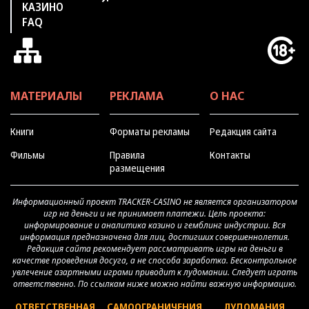
КАЗИНО
FAQ
МАТЕРИАЛЫ
РЕКЛАМА
О НАС
Книги
Форматы рекламы
Редакция сайта
Фильмы
Правила
Контакты
размещения
Информационный проект TRACKER-CASINO не является организатором
игр на деньги и не принимает платежи. Цель проекта:
информирование и аналитика казино и гемблинг индустрии. Вся
информация предназначена для лиц, достигших совершеннолетия.
Редакция сайта рекомендует рассматривать игры на деньги в
качестве проведения досуга, а не способа заработка. Бесконтрольное
увлечение азартными играми приводит к лудомании. Следует играть
ответственно. По ссылкам ниже можно найти важную информацию.
ОТВЕТСТВЕННАЯ
САМООГРАНИЧЕНИЯ
ЛУДОМАНИЯ