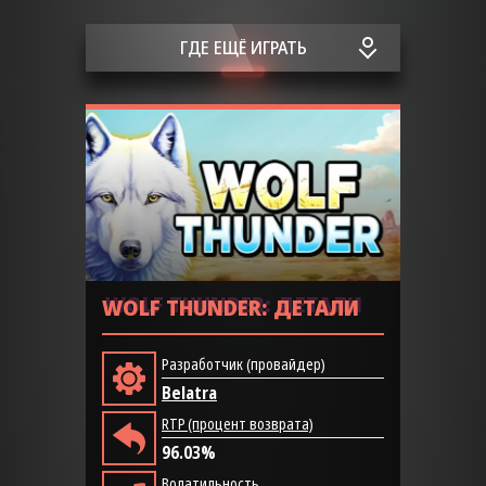
ГДЕ ЕЩЁ ИГРАТЬ
WOLF THUNDER: ДЕТАЛИ
Разработчик (провайдер)
Belatra
RTP (процент возврата)
96.03%
Волатильность