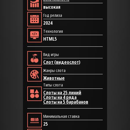
высокая
Год релиза
2024
Технология
HTML5
Вид игры
Слот (видеослот)
Жанры слота
Животные
Типы слота
Слоты на 25 линий
Слоты на 4 ряда
Слоты на 5 барабанов
Минимальная ставка
25