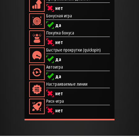
нет
Бонусная игра
да
Покупка бонуса
нет
Быстрые прокрутки (quickspin)
да
Автоигра
да
Настраиваемые линии
нет
Риск-игра
нет