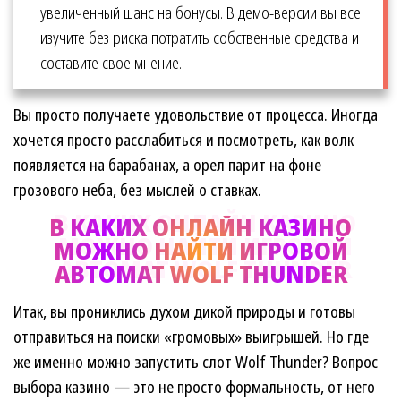
увеличенный шанс на бонусы. В демо-версии вы все
изучите без риска потратить собственные средства и
составите свое мнение.
Вы просто получаете удовольствие от процесса. Иногда
хочется просто расслабиться и посмотреть, как волк
появляется на барабанах, а орел парит на фоне
грозового неба, без мыслей о ставках.
В КАКИХ ОНЛАЙН КАЗИНО
МОЖНО НАЙТИ ИГРОВОЙ
АВТОМАТ WOLF THUNDER
Итак, вы прониклись духом дикой природы и готовы
отправиться на поиски «громовых» выигрышей. Но где
же именно можно запустить слот Wolf Thunder? Вопрос
выбора казино — это не просто формальность, от него