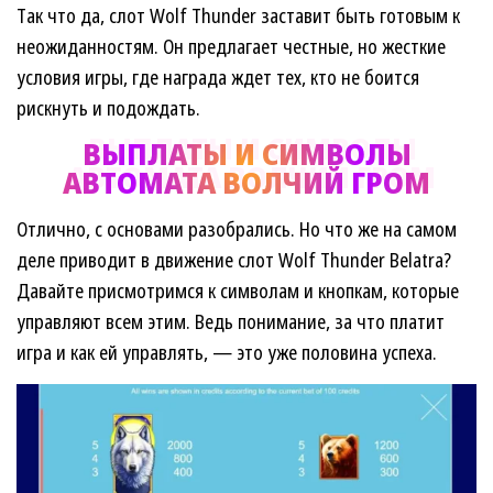
Так что да, слот Wolf Thunder заставит быть готовым к
неожиданностям. Он предлагает честные, но жесткие
условия игры, где награда ждет тех, кто не боится
рискнуть и подождать.
ВЫПЛАТЫ И СИМВОЛЫ
АВТОМАТА ВОЛЧИЙ ГРОМ
Отлично, с основами разобрались. Но что же на самом
деле приводит в движение слот Wolf Thunder Belatra?
Давайте присмотримся к символам и кнопкам, которые
управляют всем этим. Ведь понимание, за что платит
игра и как ей управлять, — это уже половина успеха.