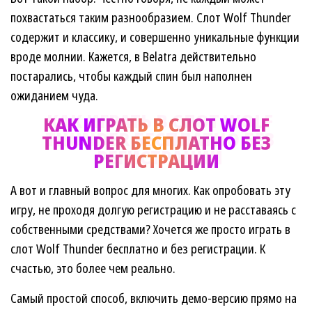
похвастаться таким разнообразием. Слот Wolf Thunder
содержит и классику, и совершенно уникальные функции
вроде молнии. Кажется, в Belatra действительно
постарались, чтобы каждый спин был наполнен
ожиданием чуда.
КАК ИГРАТЬ В СЛОТ WOLF
THUNDER БЕСПЛАТНО БЕЗ
РЕГИСТРАЦИИ
А вот и главный вопрос для многих. Как опробовать эту
игру, не проходя долгую регистрацию и не расставаясь с
собственными средствами? Хочется же просто играть в
слот Wolf Thunder бесплатно и без регистрации. К
счастью, это более чем реально.
Самый простой способ, включить демо-версию прямо на