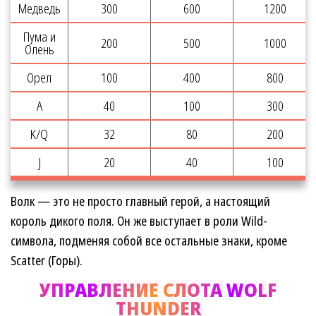
Медведь
300
600
1200
Пума и
200
500
1000
Олень
Орел
100
400
800
A
40
100
300
K/Q
32
80
200
J
20
40
100
Волк — это не просто главный герой, а настоящий
король дикого поля. Он же выступает в роли Wild-
символа, подменяя собой все остальные знаки, кроме
Scatter (Горы).
УПРАВЛЕНИЕ СЛОТА WOLF
THUNDER