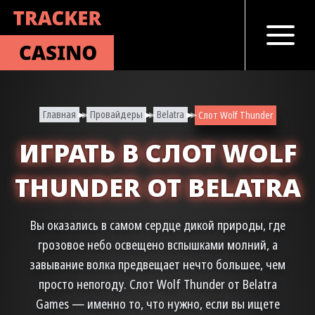
Главная
Провайдеры
Belatra
-
-
-
Слот Wolf Thunder
ИГРАТЬ В СЛОТ WOLF
THUNDER ОТ BELATRA
Вы оказались в самом сердце дикой природы, где
грозовое небо освещено вспышками молний, а
завывание волка предвещает нечто большее, чем
просто непогоду. Слот Wolf Thunder от Belatra
Games — именно то, что нужно, если вы ищете