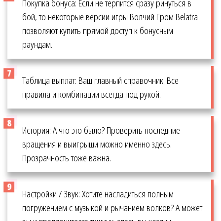
Покупка бонуса: Если не терпится сразу ринуться в
бой, то некоторые версии игры Волчий Гром Belatra
позволяют купить прямой доступ к бонусным
раундам.
Таблица выплат: Ваш главный справочник. Все
правила и комбинации всегда под рукой.
История: А что это было? Проверить последние
вращения и выигрыши можно именно здесь.
Прозрачность тоже важна.
Настройки / Звук: Хотите насладиться полным
погружением с музыкой и рычанием волков? А может