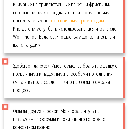
внимание на приветственные пакеты и фриспины,
которые не редко предлагают платформы новым
пользователям по
эксклюзивным промокодам
.
Иногда они могут быть использованы для игры в слот
Wolf Thunder Белатра, что даст вам дополнительный
шанс на удачу.
Удобство платежей. Имеет смысл выбрать площадку с
привычными и надежными способами пополнения
счета и вывода средств. Ничто не должно омрачать
процесс.
Отзывы других игроков. Можно заглянуть на
независимые форумы и почитать что говорят о
конкретном казино.