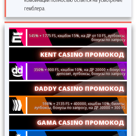
гемблера.
545% + 1775 FS, кэшбэк 15%, на ДР от 10 FS, лутбоксы,
бонусы по запросу
KENT CASINO ПРОМОКОД
350% + 900 FS, кэшбэк 10%, на ДР 20000 + бонус на
депозит, лутбоксы, бонусы по запросу
DADDY CASINO ПРОМОКОД
598% + 2135 FS + 400000, кэшбэк 10%, билеты,
лутбоксы, бонусы по запросу, на ДР 30000 + 300 FS
GAMA CASINO ПРОМОКОД