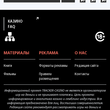
КАЗИНО
FAQ
МАТЕРИАЛЫ
РЕКЛАМА
О НАС
Книги
Форматы рекламы
Редакция сайта
Фильмы
Правила
Контакты
размещения
Информационный проект TRACKER-CASINO не является организатором
игр на деньги и не принимает платежи. Цель проекта:
информирование и аналитика казино и гемблинг индустрии. Вся
информация предназначена для лиц, достигших совершеннолетия.
Редакция сайта рекомендует рассматривать игры на деньги в