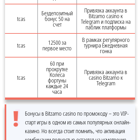
Привязка аккаунта в
Бездепозитный
Bitzamo casino к
tcas
бонус 50 на
Telegram и подписка на
счет
паблик платформы
В рамках регулярного
12500 за
tcas
турнира Ежедневная
первое место
гонка
60 при
прокрутке
Привязка аккаунта в
Колеса
tcas
casino Bitzamo к
фортуны
Telegram
каждые 24
часа
Бонусы в Bitzamo casino по промокоду – это VIP-
старт игры в одном из самых популярных онлайн-
казино. Но всегда стоит помнить, что активация
комбинации полностью остается на усмотрение