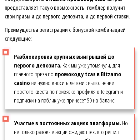
предоставляет такую возможность: гемблер получит
свои призы и до первого депозита, и до первой ставки.
Преимущества регистрации с бонусной комбинацией
следующие:
Разблокировка крупных выигрышей до
первого депозита.
Как мы уже упомянули, для
главного приза по
промокоду tcas в Bitzamo
casino
не нужно вносить депозит: выполнение
простого квеста по привязке профиля к Telegram и
подписки на паблик уже принесет 50 на баланс.
Участие в постоянных акциях платформы.
Но
не только разовые акции ожидают тех, кто решил