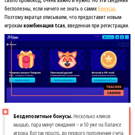
casino промокод, очень важно и нужно. Но эти сведения
бесполезны, если ничего не знать о самих
бонусах
.
Поэтому вкратце описываем, что предоставит новым
игрокам
комбинация tcas
, введенная при регистрации.
Бездепозитные бонусы.
Несколько кликов
мышью, пара минут ожидания – и 50 уже на балансе
игрока. Вот так просто, до первого пополнения счета.