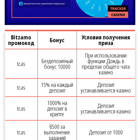
Bitzamo
Условия получения
Бонус
промокод
приза
При использовании
Бездепозитный
функции Дождь в
tcas
бонус 10000
пределах общего чата
казино
15% на каждый
Депозит
tcas
депозит
устанавливается казино
1000% на
Депозит
tcas
депозит в
устанавливается казино
крипте
8500 за
tcas
выполнение
Депозит от 1000
заданий