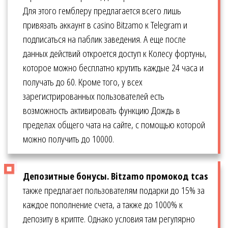
Для этого гемблеру предлагается всего лишь
привязать аккаунт в casino Bitzamo к Telegram и
подписаться на паблик заведения. А еще после
данных действий откроется доступ к Колесу фортуны,
которое можно бесплатно крутить каждые 24 часа и
получать до 60. Кроме того, у всех
зарегистрированных пользователей есть
возможность активировать функцию Дождь в
пределах общего чата на сайте, с помощью которой
можно получить до 10000.
Депозитные бонусы. Bitzamo промокод tcas
также предлагает пользователям подарки до 15% за
каждое пополнение счета, а также до 1000% к
депозиту в крипте. Однако условия там регулярно