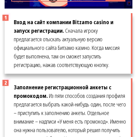
Вход на сайт компании
Bitzamo
casino
и
запуск регистрации.
Сначала игроку
предлагается отыскать актуальную версию
официального сайта Битзамо казино. Когда миссия
будет выполнена, там он сможет запустить
регистрацию, нажав соответствующую кнопку.
Заполнение регистрационной анкеты с
промокодом.
Из пяти способов создания профиля
предлагается выбрать какой-нибудь один, после чего
– приступить к заполнению анкеты. Отдельное
внимание – надписи «У меня есть промокод». Именно
она нужна пользователю, который решил получить