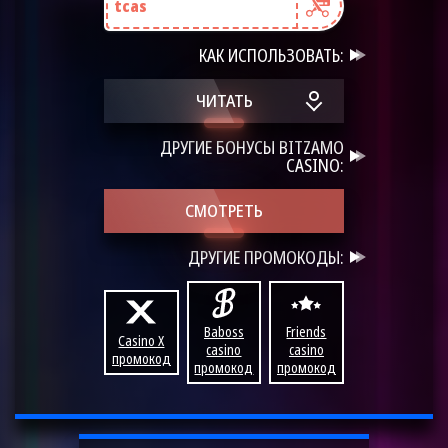
tcas
КАК ИСПОЛЬЗОВАТЬ:
ЧИТАТЬ
ДРУГИЕ БОНУСЫ BITZAMO
CASINO:
СМОТРЕТЬ
ДРУГИЕ ПРОМОКОДЫ:
Baboss
Friends
Casino X
casino
casino
промокод
промокод
промокод