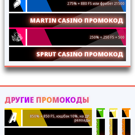
275% + 880 FS или фрибет 21500
MARTIN CASINO ПРОМОКОД
250% + 250 FS + 500
SPRUT CASINO ПРОМОКОД
ДРУГИЕ ПРОМОКОДЫ
405% + 700 FS,
850% + 850 FS, кэшбэк 10%, на ДР,
кэшбэк 15%,
655% +
150%, 500,
релоады
рейкбек 9%,
555 FS,
кэшбэк 10%,
на ДР,
кэшбэк
на ДР,
еженедельные
15%,
ежемесячный
бонусы,
магазин,
бонус