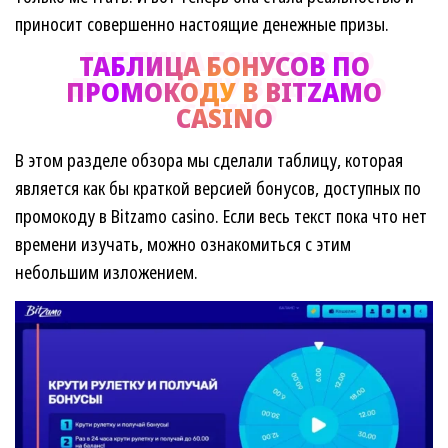
приносит совершенно настоящие денежные призы.
ТАБЛИЦА БОНУСОВ ПО
ПРОМОКОДУ В BITZAMO
CASINO
В этом разделе обзора мы сделали таблицу, которая
является как бы краткой версией бонусов, доступных по
промокоду в Bitzamo casino. Если весь текст пока что нет
времени изучать, можно ознакомиться с этим
небольшим изложением.