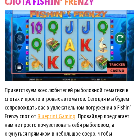
СЛОТА FISHIN’ FRENZY
Приветствуем всех любителей рыболовной тематики в
слотах и просто игровых автоматов. Сегодня мы будем
сопровождать вас в увлекательном погружении в Fishin’
Frenzy слот от
Blueprint Gaming
. Провайдер предлагает
нам не просто почувствовать себя рыболовом, а
окунуться прямиком в небольшое озеро, чтобы