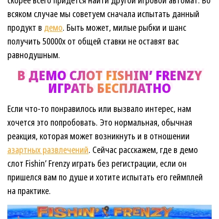
скорее всего придется найти другой игровой автомат. Во
всяком случае мы советуем сначала испытать данный
продукт в
демо
. Быть может, милые рыбки и шанс
получить 50000х от общей ставки не оставят вас
равнодушным.
В ДЕМО СЛОТ FISHIN’ FRENZY
ИГРАТЬ БЕСПЛАТНО
Если что-то понравилось или вызвало интерес, нам
хочется это попробовать. Это нормальная, обычная
реакция, которая может возникнуть и в отношении
азартных развлечений
. Сейчас расскажем, где в демо
слот Fishin’ Frenzy играть без регистрации, если он
пришелся вам по душе и хотите испытать его геймплей
на практике.