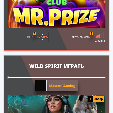
?
?
95.50%
RTP:
Волатильность:
средняя
WILD SPIRIT ИГРАТЬ
ИГРАТЬ ДЕМО
Mascot Gaming
обзор