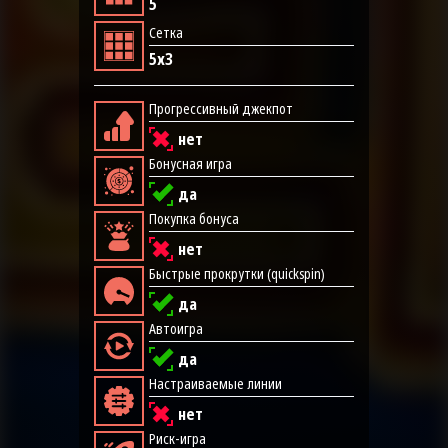
5
Сетка
5х3
Прогрессивный джекпот
нет
Бонусная игра
да
Покупка бонуса
нет
Быстрые прокрутки (quickspin)
да
Автоигра
да
Настраиваемые линии
нет
Риск-игра