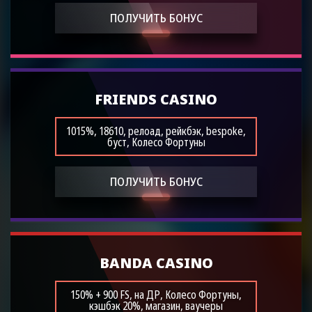
ПОЛУЧИТЬ БОНУС
FRIENDS CASINO
1015%, 18610, релоад, рейкбэк, bespoke,
буст, Колесо Фортуны
ПОЛУЧИТЬ БОНУС
BANDA CASINO
150% + 900 FS, на ДР, Колесо Фортуны,
кэшбэк 20%, магазин, ваучеры