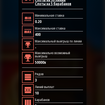
Слоты на 30 линий
Слоты на 5 барабанов
Минимальная ставка
0.20
Максимальная ставка
400
Максимальный выигрыш по линии
-
Максимально возможный
выигрыш
50000x
Рядов
3
Линий выплат
10
Барабанов