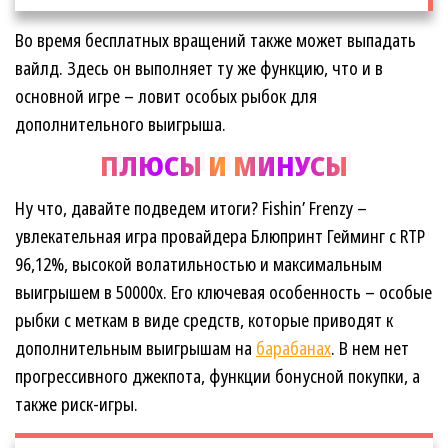
Во время бесплатных вращений также может выпадать
вайлд. Здесь он выполняет ту же функцию, что и в
основной игре – ловит особых рыбок для
дополнительного выигрыша.
ПЛЮСЫ И МИНУСЫ
Ну что, давайте подведем итоги? Fishin’ Frenzy –
увлекательная игра провайдера Блюпринт Гейминг с RTP
96,12%, высокой волатильностью и максимальным
выигрышем в 50000х. Его ключевая особенность – особые
рыбки с меткам в виде средств, которые приводят к
дополнительным выигрышам на
барабанах
. В нем нет
прогрессивного джекпота, функции бонусной покупки, а
также риск-игры.