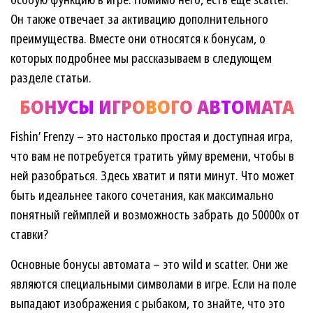
Он также отвечает за активацию дополнительного
преимущества. Вместе они относятся к бонусам, о
которых подробнее мы рассказываем в следующем
разделе статьи.
БОНУСЫ ИГРОВОГО АВТОМАТА
Fishin’ Frenzy – это настолько простая и доступная игра,
что вам не потребуется тратить уйму времени, чтобы в
ней разобраться. Здесь хватит и пяти минут. Что может
быть идеальнее такого сочетания, как максимально
понятный геймплей и возможность забрать до 50000х от
ставки?
Основные бонусы автомата – это wild и scatter. Они же
являются специальными символами в игре. Если на поле
выпадают изображения с рыбаком, то знайте, что это