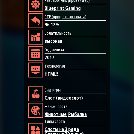
Разработчик (провайдер)
Blueprint Gaming
RTP (процент возврата)
96.12%
Волатильность
высокая
Год релиза
2017
Технология
HTML5
Вид игры
Слот (видеослот)
Жанры слота
Животные
Рыбалка
Типы слота
Слоты на 3 ряда