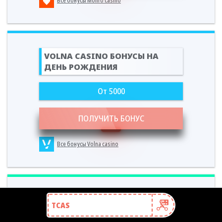
Все бонусы Monro casino
VOLNA CASINO БОНУСЫ НА
ДЕНЬ РОЖДЕНИЯ
От 5000
ПОЛУЧИТЬ БОНУС
Все бонусы Volna casino
DRIP CASINO БОНУСЫ НА ДЕНЬ
TCAS
РОЖДЕНИЯ