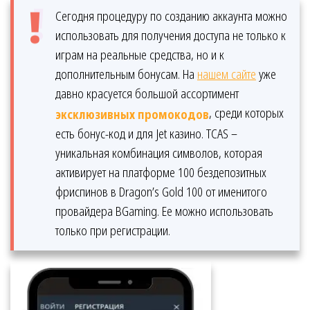
Сегодня процедуру по созданию аккаунта можно
использовать для получения доступа не только к
играм на реальные средства, но и к
дополнительным бонусам. На
нашем сайте
уже
давно красуется большой ассортимент
, среди которых
эксклюзивных промокодов
есть бонус-код и для Jet казино. TCAS –
уникальная комбинация символов, которая
активирует на платформе 100 бездепозитных
фриспинов в Dragon’s Gold 100 от именитого
провайдера BGaming. Ее можно использовать
только при регистрации.