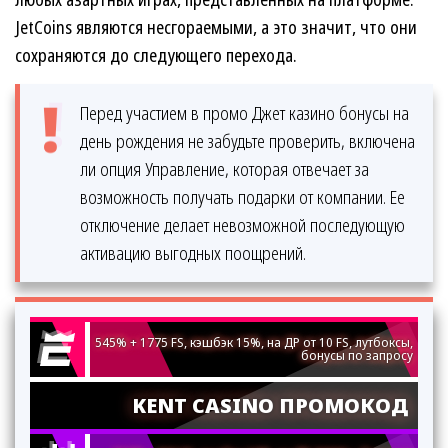
JetCoins являются несгораемыми, а это значит, что они
сохраняются до следующего перехода.
Перед участием в промо Джет казино бонусы на
день рождения не забудьте проверить, включена
ли опция Управление, которая отвечает за
возможность получать подарки от компании. Ее
отключение делает невозможной последующую
активацию выгодных поощрений.
545% + 1775 FS, кэшбэк 15%, на ДР от 10 FS, лутбоксы,
бонусы по запросу
KENT CASINO ПРОМОКОД