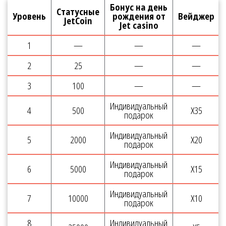
Бонус на день
Статусные
Уровень
рождения от
Вейджер
JetCoin
Jet
casino
1
—
—
—
2
25
—
—
3
100
—
—
Индивидуальный
4
500
Х35
подарок
Индивидуальный
5
2000
Х20
подарок
Индивидуальный
6
5000
Х15
подарок
Индивидуальный
7
10000
Х10
подарок
8
Индивидуальный