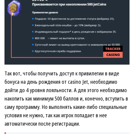
Так вот, чтобы получить доступ к привилегии в виде
бонуса на день рождения от casino Jet, необходимо
дойти до 4 уровня лояльности. А для этого необходимо
накопить как минимум 500 баллов и, конечно, вступить в
саму программу. Но выполнять какие-либо специальные
условия не нужно, так как игрок попадает в нее
автоматически после регистрации.