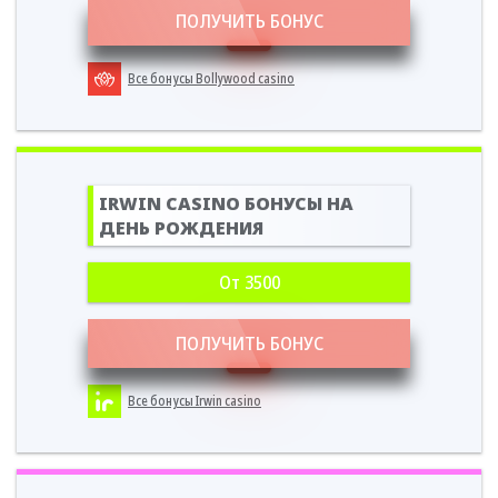
ПОЛУЧИТЬ БОНУС
Все бонусы Bollywood casino
IRWIN CASINO БОНУСЫ НА
ДЕНЬ РОЖДЕНИЯ
От 3500
ПОЛУЧИТЬ БОНУС
Все бонусы Irwin casino