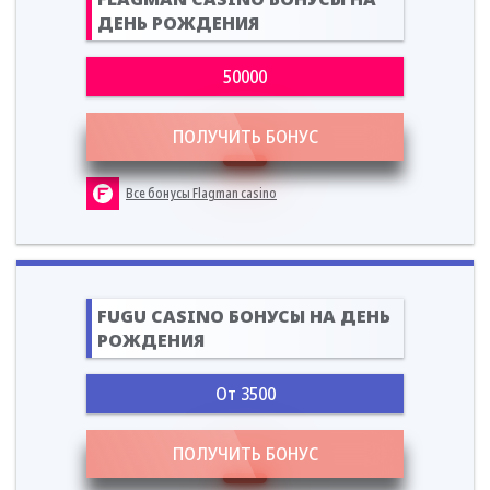
ДЕНЬ РОЖДЕНИЯ
50000
ПОЛУЧИТЬ БОНУС
Все бонусы Flagman casino
FUGU CASINO БОНУСЫ НА ДЕНЬ
РОЖДЕНИЯ
От 3500
ПОЛУЧИТЬ БОНУС