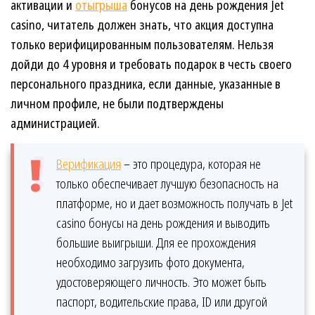
активации и
отыгрыша
бонусов на день рождения Jet
casino, читатель должен знать, что акция доступна
только верифицированным пользователям. Нельзя
дойди до 4 уровня и требовать подарок в честь своего
персонального праздника, если данные, указанные в
личном профиле, не были подтверждены
администрацией.
Верификация
– это процедура, которая не
только обеспечивает лучшую безопасность на
платформе, но и дает возможность получать в Jet
casino бонусы на день рождения и выводить
большие выигрыши. Для ее прохождения
необходимо загрузить фото документа,
удостоверяющего личность. Это может быть
паспорт, водительские права, ID или другой