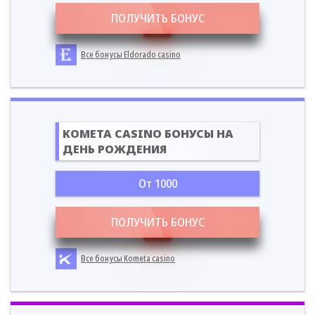
ПОЛУЧИТЬ БОНУС
Все бонусы Eldorado casino
KOMETA CASINO БОНУСЫ НА
ДЕНЬ РОЖДЕНИЯ
От 1000
ПОЛУЧИТЬ БОНУС
Все бонусы Kometa casino