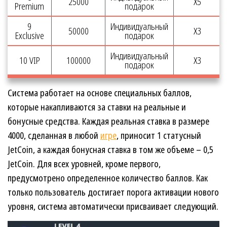
25000
Х5
Premium
подарок
9
Индивидуальный
50000
Х3
Exclusive
подарок
Индивидуальный
10 VIP
100000
Х3
подарок
Система работает на основе специальных баллов,
которые накапливаются за ставки на реальные и
бонусные средства. Каждая реальная ставка в размере
4000, сделанная в любой
игре
, приносит 1 статусный
JetCoin, а каждая бонусная ставка в том же объеме – 0,5
JetCoin. Для всех уровней, кроме первого,
предусмотрено определенное количество баллов. Как
только пользователь достигает порога активации нового
уровня, система автоматически присваивает следующий.