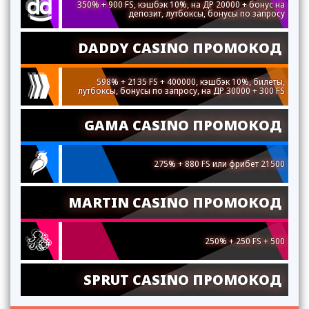
350% + 900 FS, кэшбэк 10%, на ДР 20000 + бонус на
депозит, лутбоксы, бонусы по запросу
DADDY CASINO ПРОМОКОД
598% + 2135 FS + 400000, кэшбэк 10%, билеты,
лутбоксы, бонусы по запросу, на ДР 30000 + 300 FS
GAMA CASINO ПРОМОКОД
275% + 880 FS или фрибет 21500
MARTIN CASINO ПРОМОКОД
250% + 250 FS + 500
SPRUT CASINO ПРОМОКОД