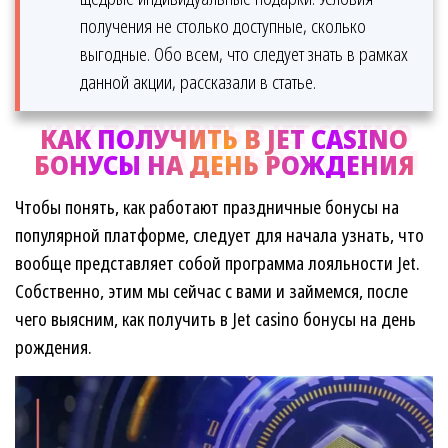
получения не столько доступные, сколько
выгодные. Обо всем, что следует знать в рамках
данной акции, рассказали в статье.
КАК ПОЛУЧИТЬ В JET CASINO
БОНУСЫ НА ДЕНЬ РОЖДЕНИЯ
Чтобы понять, как работают праздничные бонусы на
популярной платформе, следует для начала узнать, что
вообще представляет собой программа лояльности Jet.
Собственно, этим мы сейчас с вами и займемся, после
чего выясним, как получить в Jet casino бонусы на день
рождения.