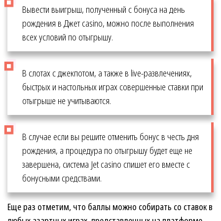
Вывести выигрыш, полученный с бонуса на день
рождения в Джет casino, можно после выполнения
всех условий по отыгрышу.
В слотах с джекпотом, а также в live-развлечениях,
быстрых и настольных играх совершенные ставки при
отыгрыше не учитываются.
В случае если вы решите отменить бонус в честь дня
рождения, а процедура по отыгрышу будет еще не
завершена, система Jet casino спишет его вместе с
бонусными средствами.
Еще раз отметим, что баллы можно собирать со ставок в
любых азартных играх, представленных на платформе.