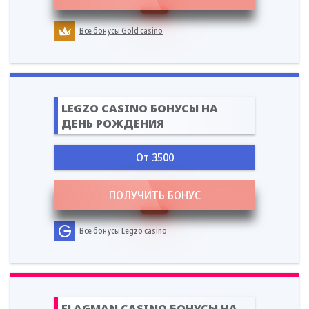
Все бонусы Gold casino
LEGZO CASINO БОНУСЫ НА
ДЕНЬ РОЖДЕНИЯ
От 3500
ПОЛУЧИТЬ БОНУС
Все бонусы Legzo casino
FLAGMAN CASINO БОНУСЫ НА