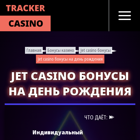
Главная
Бонусы казино
Jet casino бонусы
-
-
-
Jet casino бонусы на день рождения
JET CASINO БОНУСЫ
НА ДЕНЬ РОЖДЕНИЯ
ЧТО ДАЁТ:
Индивидуальный