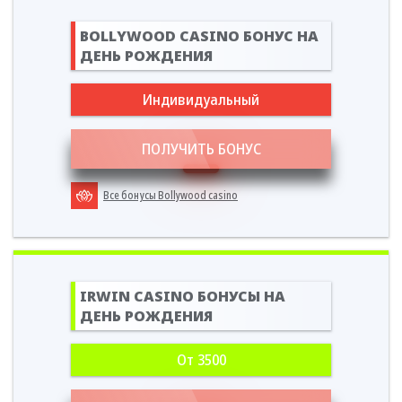
BOLLYWOOD CASINO БОНУС НА
ДЕНЬ РОЖДЕНИЯ
Индивидуальный
ПОЛУЧИТЬ БОНУС
Все бонусы Bollywood casino
IRWIN CASINO БОНУСЫ НА
ДЕНЬ РОЖДЕНИЯ
От 3500