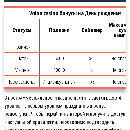
Volna casino бонусы на День рождения
Максима
Статусы
Подарки
Вейджер
сум
выигр
Новичок
–
–
–
Знаток
5000
х40
Не огран
Мастер
10000
х5
Не огран
Профессионал
Индивидуальный
х3
Не огран
В программе лояльности казино насчитывается всего 4
уровня. На первом уровнем праздничный бонус
недоступен. Чтобы перейти на второй и получить доступ
к актуальной привилегии, необходимо подтвердить
адрес электронной почты в профиле и номер телефона,