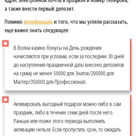
а также внести первый депозит.
Помимо
верификации
и того, что мы успели рассказать,
еще важно знать следующее:
В Волна казино бонусы на День рождения
начисляются при условии, если за последние 30 дней
до наступления праздничной даты внесено депозитов
на сумму не менее 50000 для Знаток/200000 для
Мастер/350000 для Профессионал.
Активировать выгодный подарок можно либо в сам
праздник, либо в течение семи дней после него.
Раньше или позже этого периода выполнить
активацию нельзя. Если пропустить срок, то ожидать