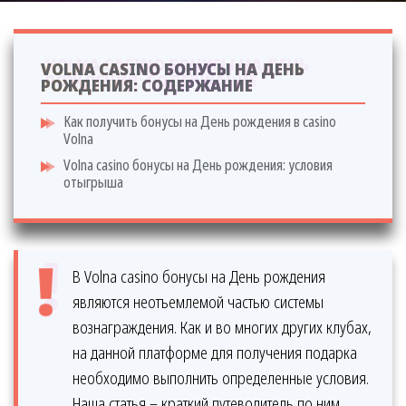
VOLNA CASINO БОНУСЫ НА ДЕНЬ
РОЖДЕНИЯ: СОДЕРЖАНИЕ
Как получить бонусы на День рождения в casino
Volna
Volna casino бонусы на День рождения: условия
отыгрыша
В Volna casino бонусы на День рождения
являются неотъемлемой частью системы
вознаграждения. Как и во многих других клубах,
на данной платформе для получения подарка
необходимо выполнить определенные условия.
Наша статья – краткий путеводитель по ним.