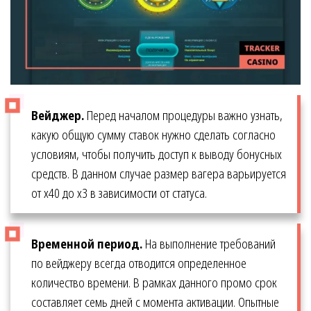
Вейджер.
Перед началом процедуры важно узнать,
какую общую сумму ставок нужно сделать согласно
условиям, чтобы получить доступ к выводу бонусных
средств. В данном случае размер вагера варьируется
от х40 до х3 в зависимости от статуса.
Временной период.
На выполнение требований
по вейджеру всегда отводится определенное
количество времени. В рамках данного промо срок
составляет семь дней с момента активации. Опытные