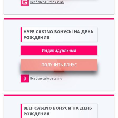
Все бонусы Gizbo casino
HYPE CASINO БОНУСЫ НА ДЕНЬ
РОЖДЕНИЯ
Индивидуальный
ПОЛУЧИТЬ БОНУС
Все бонусы Hype casino
BEEF CASINO БОНУСЫ НА ДЕНЬ
РОЖДЕНИЯ