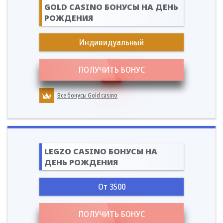
GOLD CASINO БОНУСЫ НА ДЕНЬ
РОЖДЕНИЯ
Индивидуальный
ПОЛУЧИТЬ БОНУС
Все бонусы Gold casino
LEGZO CASINO БОНУСЫ НА
ДЕНЬ РОЖДЕНИЯ
От 3500
ПОЛУЧИТЬ БОНУС