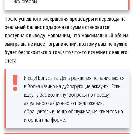
них обзоры.
После успешного завершения процедуры и перевода на
реальный баланс подарочная сумма становится
доступна к выводу. Напомним, что максимальный объем
выигрыша не имеет ограничений, поэтому вам не нужно
будет беспокоиться о том, что что-то исчезнет с вашего
счета.
И еще! Бонусы на День рождения не начисляются
в Волна казино на дублирующие аккаунты. Если
вдруг у вас возникнут вопросы по поводу
актуального акционного предложения,
обращайтесь в центр обслуживания клиентов на
игорной платформе.