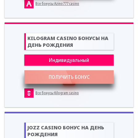
Все бонусы Azino777 casino
KILOGRAM CASINO БОНУСЫ НА
ДЕНЬ РОЖДЕНИЯ
Индивидуальный
ПОЛУЧИТЬ БОНУС
Все бонусы Kilogram casino
JOZZ CASINO БОНУС НА ДЕНЬ
РОЖДЕНИЯ