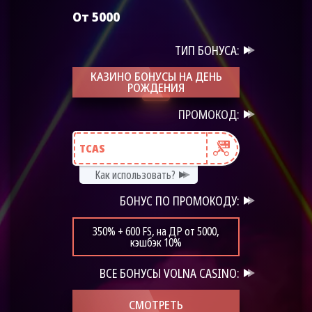
От 5000
ТИП БОНУСА:
КАЗИНО БОНУСЫ НА ДЕНЬ
РОЖДЕНИЯ
ПРОМОКОД:
TCAS
Как использовать?
БОНУС ПО ПРОМОКОДУ:
350% + 600 FS, на ДР от 5000,
кэшбэк 10%
ВСЕ БОНУСЫ VOLNA CASINO:
СМОТРЕТЬ