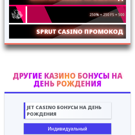
250% + 250 FS + 500
SPRUT CASINO ПРОМОКОД
ДРУГИЕ КАЗИНО БОНУСЫ НА
ДЕНЬ РОЖДЕНИЯ
JET CASINO БОНУСЫ НА ДЕНЬ
РОЖДЕНИЯ
Индивидуальный