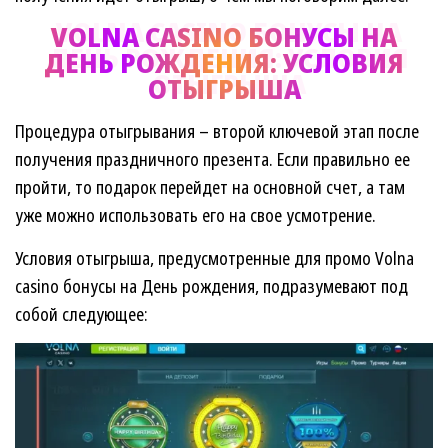
VOLNA CASINO БОНУСЫ НА
ДЕНЬ РОЖДЕНИЯ: УСЛОВИЯ
ОТЫГРЫША
Процедура отыгрывания – второй ключевой этап после
получения праздничного презента. Если правильно ее
пройти, то подарок перейдет на основной счет, а там
уже можно использовать его на свое усмотрение.
Условия отыгрыша, предусмотренные для промо Volna
casino бонусы на День рождения, подразумевают под
собой следующее: