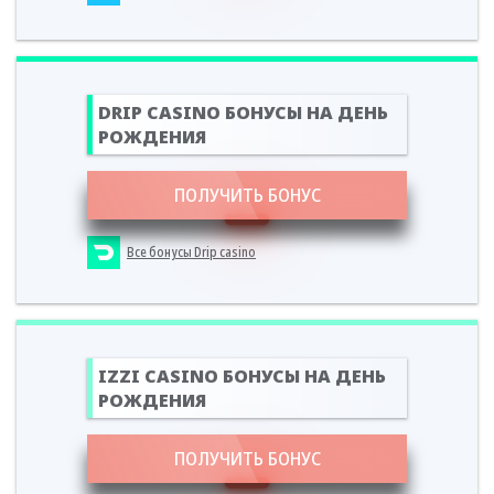
DRIP CASINO БОНУСЫ НА ДЕНЬ
РОЖДЕНИЯ
ПОЛУЧИТЬ БОНУС
Все бонусы Drip casino
IZZI CASINO БОНУСЫ НА ДЕНЬ
РОЖДЕНИЯ
ПОЛУЧИТЬ БОНУС