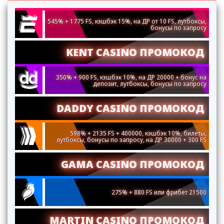
545% + 1775 FS, кэшбэк 15%, на ДР от 10 FS, лутбоксы,
бонусы по запросу
KENT CASINO ПРОМОКОД
350% + 900 FS, кэшбэк 10%, на ДР 20000 + бонус на
депозит, лутбоксы, бонусы по запросу
DADDY CASINO ПРОМОКОД
598% + 2135 FS + 400000, кэшбэк 10%, билеты,
лутбоксы, бонусы по запросу, на ДР 30000 + 300 FS
GAMA CASINO ПРОМОКОД
275% + 880 FS или фрибет 21500
MARTIN CASINO ПРОМОКОД