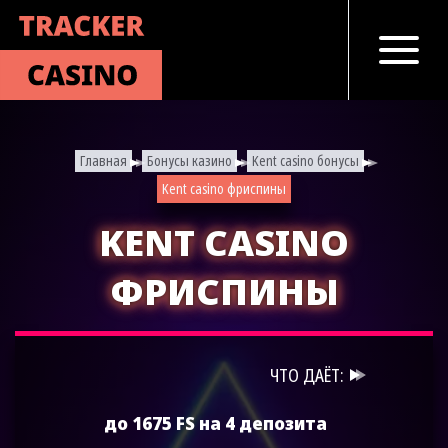
Главная
Бонусы казино
Kent casino бонусы
-
-
-
Kent casino фриспины
KENT CASINO
ФРИСПИНЫ
ЧТО ДАЁТ:
до 1675 FS на 4 депозита