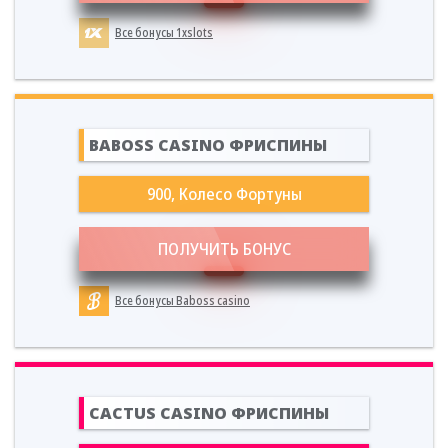
Все бонусы 1xslots
BABOSS CASINO ФРИСПИНЫ
900, Колесо Фортуны
ПОЛУЧИТЬ БОНУС
Все бонусы Baboss casino
CACTUS CASINO ФРИСПИНЫ