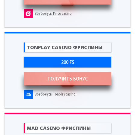
Все бонусы Pinco casino
TONPLAY CASINO ФРИСПИНЫ
200 FS
ПОЛУЧИТЬ БОНУС
Все бонусы Tonplay casino
MAD CASINO ФРИСПИНЫ