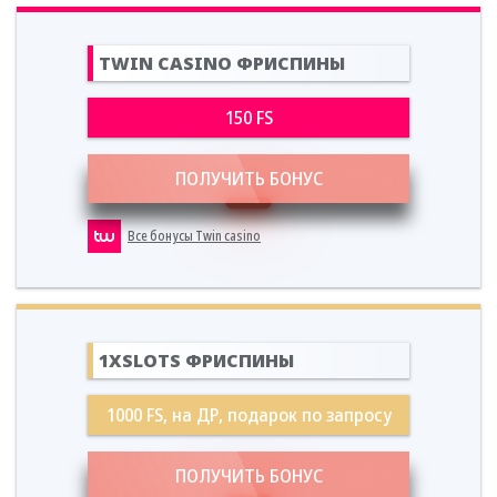
TWIN CASINO ФРИСПИНЫ
150 FS
ПОЛУЧИТЬ БОНУС
Все бонусы Twin casino
1XSLOTS ФРИСПИНЫ
1000 FS, на ДР, подарок по запросу
ПОЛУЧИТЬ БОНУС