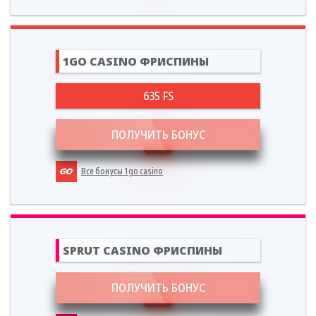
1GO CASINO ФРИСПИНЫ
635 FS
ПОЛУЧИТЬ БОНУС
Все бонусы 1go casino
SPRUT CASINO ФРИСПИНЫ
ПОЛУЧИТЬ БОНУС