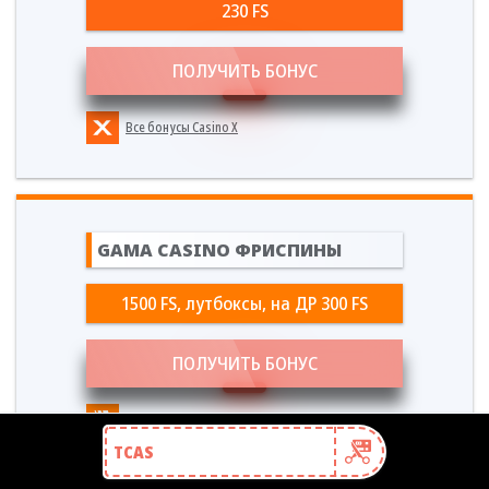
230 FS
ПОЛУЧИТЬ БОНУС
Все бонусы Casino X
GAMA CASINO ФРИСПИНЫ
1500 FS, лутбоксы, на ДР 300 FS
ПОЛУЧИТЬ БОНУС
Все бонусы Gama casino
TCAS