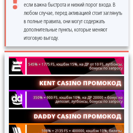
если важна быстрота и низкий порог входа. В
любом случае, перед активацией стоит заглянуть
в полные правила, они могут содержать
дополнительные пункты, которые меняют
итоговую выгоду.
545% + 1775 FS, кэшбэк 15%, на ДР от 10 FS, лутбоксы,
бонусы по запросу
KENT CASINO ПРОМОКОД
350% + 900 FS, кэшбэк 10%, на ДР 20000 + бонус на
депозит, лутбоксы, бонусы по запросу
DADDY CASINO ПРОМОКОД
598% + 2135 FS + 400000, кэшбэк 10%, билеты,