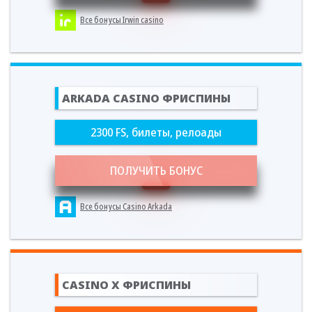
Все бонусы Irwin casino
ARKADA CASINO ФРИСПИНЫ
2300 FS, билеты, релоады
ПОЛУЧИТЬ БОНУС
Все бонусы Casino Arkada
CASINO X ФРИСПИНЫ