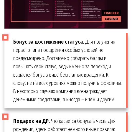
Бонус за достижение статуса.
Для получения
первого типа поощрения особых условий не
предусмотрено. Достаточно собирать баллы и
повышать свой статус, ведь именно за переход и
выдается бонус в виде бесплатных вращений. К
слову, не на всех уровнях можно получить фриспины.
В некоторых случаях компания вознаграждает
денежными средствами, а иногда – и тем и другим.
Подарок на ДР.
Что касается бонуса в честь Дня
рождения, здесь работают немного иные правила: