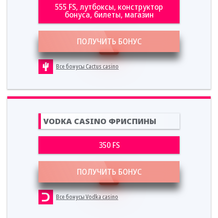
555 FS, лутбоксы, конструктор
бонуса, билеты, магазин
ПОЛУЧИТЬ БОНУС
Все бонусы Cactus casino
VODKA CASINO ФРИСПИНЫ
350 FS
ПОЛУЧИТЬ БОНУС
Все бонусы Vodka casino