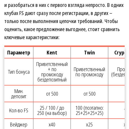
и разобраться в них с первого взгляда непросто. В одних
клубах FS дают сразу после регистрации, в других –
только после выполнения цепочки требований. Чтобы
оценить, какое предложение выгоднее, стоит сравнить
ключевые характеристики:
Параметр
Kent
Twin
Crypt
Приветственный
+ по
Приветственный
Пром
Тип бонуса
промокоду
по промокоду
(бездепо
бездепозитный
Мин.
от 500
от 500
депозит
25 / 100 / до
100 (поэтапно:
Кол-во FS
10
250 (на выбор)
25+25+25+25)
Вейджер
x40
x25
x4