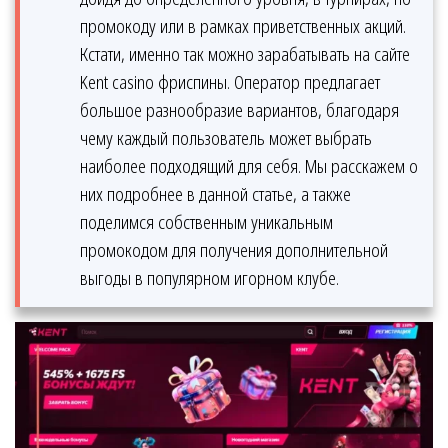
промокоду или в рамках приветственных акций.
Кстати, именно так можно зарабатывать на сайте
Kent casino фриспины. Оператор предлагает
большое разнообразие вариантов, благодаря
чему каждый пользователь может выбрать
наиболее подходящий для себя. Мы расскажем о
них подробнее в данной статье, а также
поделимся собственным уникальным
промокодом для получения дополнительной
выгоды в популярном игорном клубе.