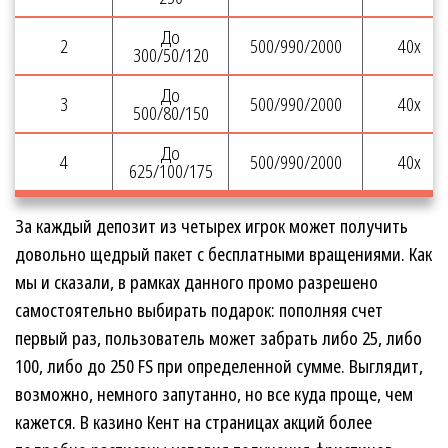
До
2
500/990/2000
40х
300/50/120
До
3
500/990/2000
40х
500/80/150
До
4
500/990/2000
40х
625/100/175
За каждый депозит из четырех игрок может получить
довольно щедрый пакет с бесплатными вращениями. Как
мы и сказали, в рамках данного промо разрешено
самостоятельно выбирать подарок: пополняя счет
первый раз, пользователь может забрать либо 25, либо
100, либо до 250 FS при определенной сумме. Выглядит,
возможно, немного запутанно, но все куда проще, чем
кажется. В казино Кент на страницах акций более