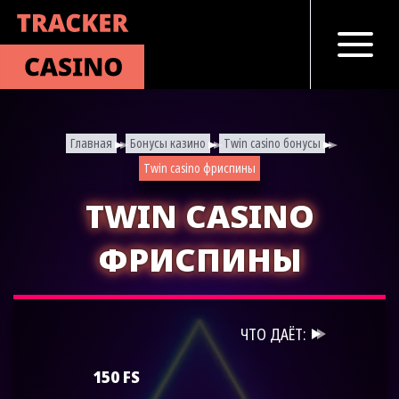
Главная
Бонусы казино
Twin casino бонусы
-
-
-
Twin casino фриспины
TWIN CASINO
ФРИСПИНЫ
ЧТО ДАЁТ:
150 FS