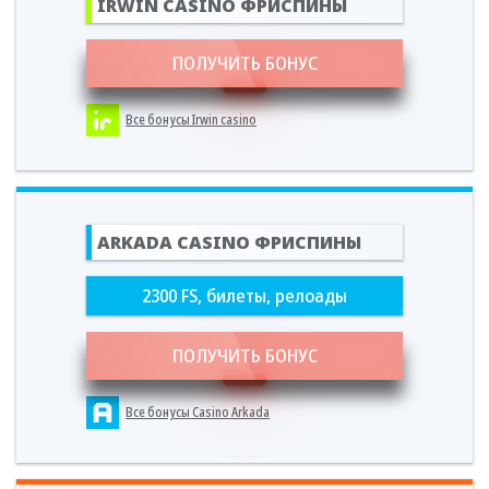
IRWIN CASINO ФРИСПИНЫ
ПОЛУЧИТЬ БОНУС
Все бонусы Irwin casino
ARKADA CASINO ФРИСПИНЫ
2300 FS, билеты, релоады
ПОЛУЧИТЬ БОНУС
Все бонусы Casino Arkada