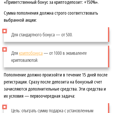
«Приветственный бонус за криптодепозит: +150%».
Сумма пополнения должна строго соответствовать
выбранной акции:
Для стандартного бонуса — от 500.
Для
криптобонуса
— от 1000 в эквиваленте
криптовалютой.
Пополнение должно произойти в течение 15 дней после
регистрации. Сразу после депозита на бонусный счет
зачисляются дополнительные средства. Эти средства и
их условия — первоочередная задача:
Цель: отыграть сумму подарка с установленным