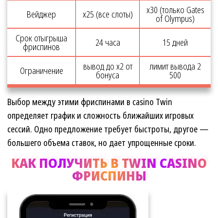
x30 (только Gates
Вейджер
x25 (все слоты)
of Olympus)
Срок отыгрыша
24 часа
15 дней
фриспинов
вывод до x2 от
лимит вывода 2
Ограничение
бонуса
500
Выбор между этими фриспинами в casino Twin
определяет график и сложность ближайших игровых
сессий. Одно предложение требует быстроты, другое —
большего объема ставок, но дает упрощенные сроки.
КАК ПОЛУЧИТЬ В TWIN CASINO
ФРИСПИНЫ