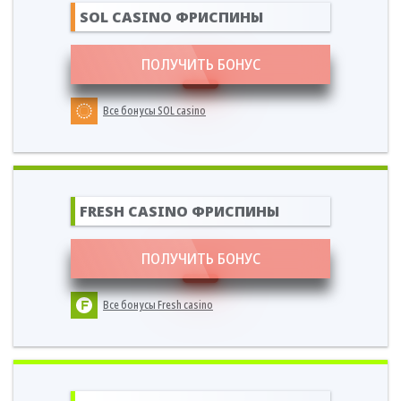
SOL CASINO ФРИСПИНЫ
ПОЛУЧИТЬ БОНУС
Все бонусы SOL casino
FRESH CASINO ФРИСПИНЫ
ПОЛУЧИТЬ БОНУС
Все бонусы Fresh casino