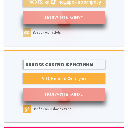
1000 FS, на ДР, подарок по запросу
ПОЛУЧИТЬ БОНУС
Все бонусы 1xslots
BABOSS CASINO ФРИСПИНЫ
900, Колесо Фортуны
ПОЛУЧИТЬ БОНУС
Все бонусы Baboss casino