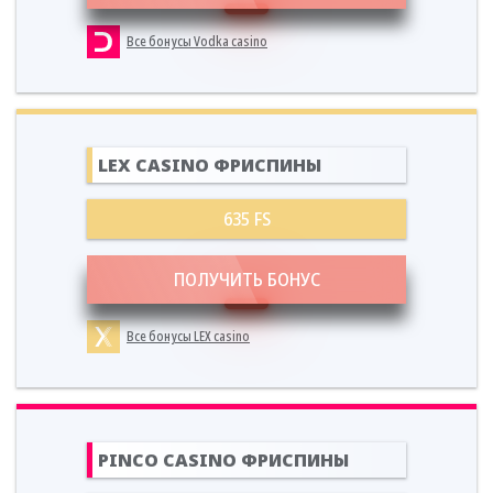
Все бонусы Vodka casino
LEX CASINO ФРИСПИНЫ
635 FS
ПОЛУЧИТЬ БОНУС
Все бонусы LEX casino
PINCO CASINO ФРИСПИНЫ