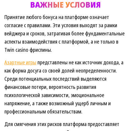
ВАЖНЫЕ УСЛОВИЯ
Принятие любого бонуса на платформе означает
согласие с правилами. Эти условия выходят за рамки
вейджера и сроков, затрагивая более фундаментальные
аспекты взаимодействия с платформой, а не только в
Twin casino фриспины.
Азартные игры
представлены не как источник дохода, а
как форма досуга со своей долей неопределенности.
Среди потенциальных последствий выделяются
финансовые потери, вероятность развития
психологической зависимости, эмоциональное
напряжение, а также возможный ущерб личным и
профессиональным обязательствам.
Для смягчения этих рисков платформа предоставляет