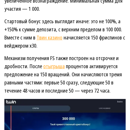
увеличенное вознаграждение. Минимальная сумма для
участия — 1 000.
Стартовый бонус здесь выглядит иначе: это не 100%, а
+150% к сумме депозита, с верхним пределом в 100 000.
Вместе с ним в
Твин казино
начисляется 150 фриспинов с
вейджером х30.
Механизм получения FS также построен на отсрочке и
дробности. После
отыгрыша
процентов активируется
предложение на 150 вращений. Они начисляются тремя
равными частями: первые 50 сразу, следующие 50 в
течение 48 часов и последние 50 — через 72 часа.