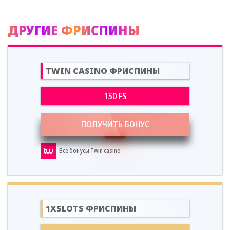
ДРУГИЕ ФРИСПИНЫ
TWIN CASINO ФРИСПИНЫ
150 FS
ПОЛУЧИТЬ БОНУС
Все бонусы Twin casino
1XSLOTS ФРИСПИНЫ