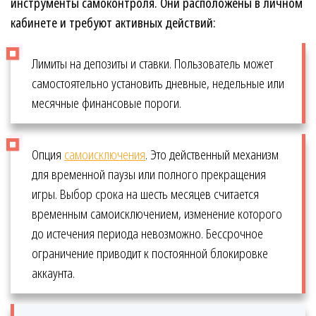
инструменты самоконтроля. Они расположены в личном
кабинете и требуют активных действий:
Лимиты на депозиты и ставки. Пользователь может
самостоятельно установить дневные, недельные или
месячные финансовые пороги.
Опция
самоисключения
. Это действенный механизм
для временной паузы или полного прекращения
игры. Выбор срока на шесть месяцев считается
временным самоисключением, изменение которого
до истечения периода невозможно. Бессрочное
ограничение приводит к постоянной блокировке
аккаунта.