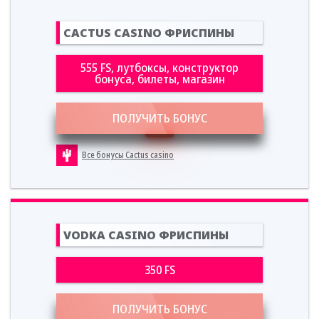
CACTUS CASINO ФРИСПИНЫ
555 FS, лутбоксы, конструктор
бонуса, билеты, магазин
ПОЛУЧИТЬ БОНУС
Все бонусы Cactus casino
VODKA CASINO ФРИСПИНЫ
350 FS
ПОЛУЧИТЬ БОНУС