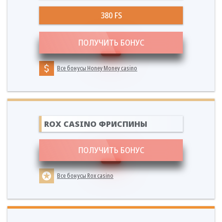
380 FS
ПОЛУЧИТЬ БОНУС
Все бонусы Honey Money casino
ROX CASINO ФРИСПИНЫ
ПОЛУЧИТЬ БОНУС
Все бонусы Rox casino