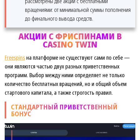
рассмотрены две акции с бесплатными
вращениями: от минимальной суммы пополнения
до финального вывода средств.
АКЦИИ С ФРИСПИНАМИ В
CASINO TWIN
Freespins
на платформе не существуют сами по себе —
они являются частью двух разных приветственных
программ. Выбор между ними определяет не только
количество бесплатных вращений, но и общий объем
стартового капитала, а также строгость правил.
СТАНДАРТНЫЙ ПРИВЕТСТВЕННЫЙ
БОНУС