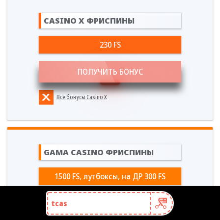
CASINO X ФРИСПИНЫ
230 FS
ПОЛУЧИТЬ БОНУС
Все бонусы Casino X
GAMA CASINO ФРИСПИНЫ
1500 FS, лутбоксы, на ДР 300 FS
ПОЛУЧИТЬ БОНУС
tcas