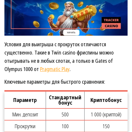
Условия для выигрыша с прокруток отличаются
существенно. Такие в Twin casino фриспины можно
отыгрывать не в любых слотах, а только в Gates of
Olympus 1000 от
Pragmatic Play
.
Ключевые параметры для быстрого сравнения:
Стандартный
Параметр
Криптобонус
бонус
Мин. депозит
500
1 000 (криптой)
Прокрутки
100
150