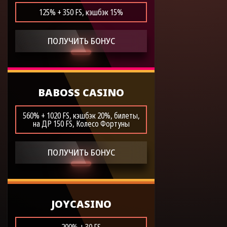
125% + 350 FS, кэшбэк 15%
ПОЛУЧИТЬ БОНУС
BABOSS CASINO
560% + 1020 FS, кэшбэк 20%, билеты,
на ДР 150 FS, Колесо Фортуны
ПОЛУЧИТЬ БОНУС
JOYCASINO
200% + 30 FS