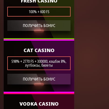
FRESH CASINO
100% + 600 FS
ПОЛУЧИТЬ БОНУС
CAT CASINO
598% + 2770 FS + 300000, кэшбэк 8%,
лутбоксы, билеты
ПОЛУЧИТЬ БОНУС
VODKA CASINO