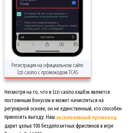
Регистрация на официальном сайте
Izzi casino с промокодом TCAS
Несмотря на то, что в Izzi casino кэшбэк является
постоянным бонусом и может начисляться на
регулярной основе, он не единственный, кто способен
приносить выгоду. Наш
эксклюзивный промокод
дарит целых 100 бездепозитных фриспинов в игре