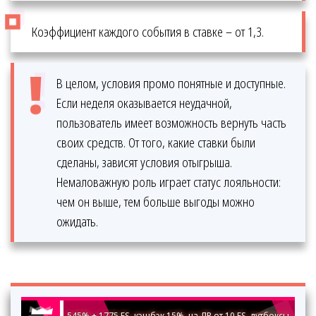
Коэффициент каждого события в ставке – от 1,3.
В целом, условия промо понятные и доступные.
Если неделя оказывается неудачной,
пользователь имеет возможность вернуть часть
своих средств. От того, какие ставки были
сделаны, зависят условия отыгрыша.
Немаловажную роль играет статус лояльности:
чем он выше, тем больше выгоды можно
ожидать.
545% + 1775 FS, кэшбэк 15%, на ДР от 10 FS, лутбоксы,