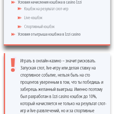
Условия начисления кэшбэка в casino Izzi
Кэшбэк на результат слот-игр
Live-кэшбэк
Спортивный кэшбэк
Условия отыгрыша кэшбэка в Izzi casino
Играть в онлайн-казино – значит рисковать.
Запуская слот, live-игру или делая ставку на
спортивное событие, нельзя быть на сто
процентов уверенным в том, что ты победишь и
заберешь желанный выигрыш. Именно поэтому
был разработан в Izzi casino кэшбэк до 10%,
который начисляется не только на результат слот-
игр и live-развлечений, но и за спортивные