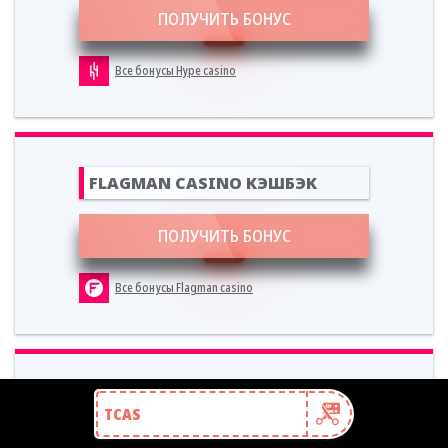
ПОЛУЧИТЬ БОНУС
Все бонусы Hype casino
FLAGMAN CASINO КЭШБЭК
ПОЛУЧИТЬ БОНУС
Все бонусы Flagman casino
KILOGRAM CASINO КЭШБЭК
TCAS