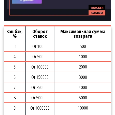
Кэшбэк,
Оборот
Максимальная сумма
%
ставок
возврата
3
От 10000
500
4
От 50000
1000
5
От 100000
2000
6
От 150000
3000
7
От 250000
4000
8
От 500000
5000
9
От 1000000
10000