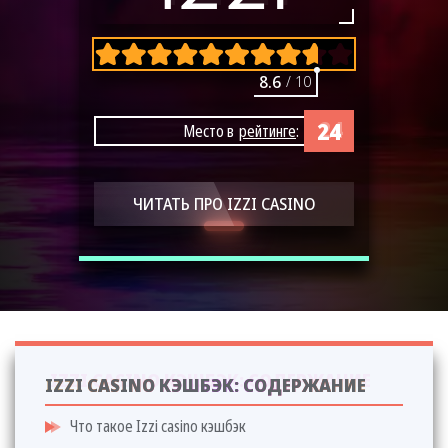
8.6
/ 10
24
Место в
рейтинге
:
ЧИТАТЬ ПРО IZZI CASINO
IZZI CASINO КЭШБЭК: СОДЕРЖАНИЕ
Что такое Izzi casino кэшбэк