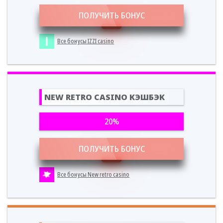
ПОЛУЧИТЬ БОНУС
Все бонусы IZZI casino
NEW RETRO CASINO КЭШБЭК
20%
ПОЛУЧИТЬ БОНУС
Все бонусы New retro casino