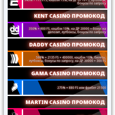
бонусы по запросу
KENT CASINO ПРОМОКОД
350% + 900 FS, кэшбэк 10%, на ДР 20000 + бонус на
депозит, лутбоксы, бонусы по запросу
DADDY CASINO ПРОМОКОД
598% + 2135 FS + 400000, кэшбэк 10%, билеты,
лутбоксы, бонусы по запросу, на ДР 30000 + 300 FS
GAMA CASINO ПРОМОКОД
275% + 880 FS или фрибет 21500
MARTIN CASINO ПРОМОКОД