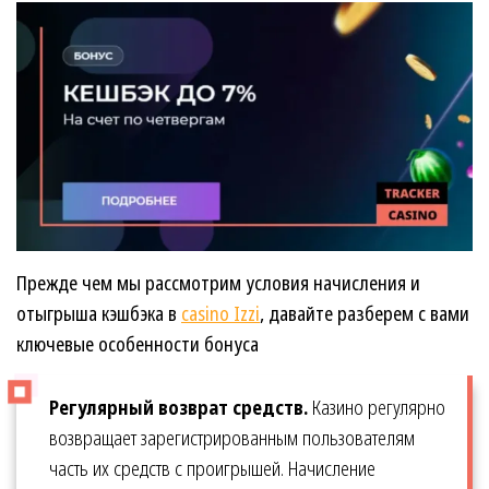
Прежде чем мы рассмотрим условия начисления и
отыгрыша кэшбэка в
casino Izzi
, давайте разберем с вами
ключевые особенности бонуса
Регулярный возврат средств.
Казино регулярно
возвращает зарегистрированным пользователям
часть их средств с проигрышей. Начисление