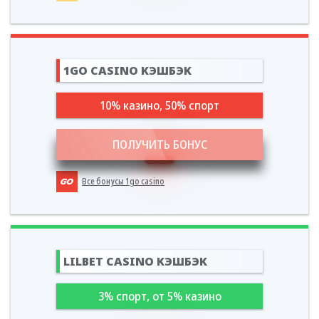
1GO CASINO КЭШБЭК
10% казино, 50% спорт
ПОЛУЧИТЬ БОНУС
Все бонусы 1go casino
LILBET CASINO КЭШБЭК
3% спорт, от 5% казино