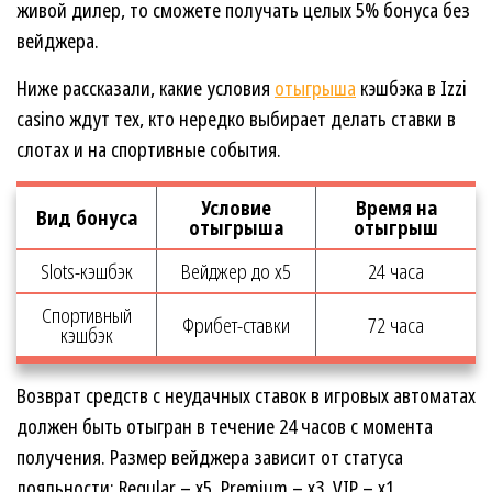
живой дилер, то сможете получать целых 5% бонуса без
вейджера.
Ниже рассказали, какие условия
отыгрыша
кэшбэка в Izzi
casino ждут тех, кто нередко выбирает делать ставки в
слотах и на спортивные события.
Условие
Время на
Вид бонуса
отыгрыша
отыгрыш
Slots-кэшбэк
Вейджер до х5
24 часа
Спортивный
Фрибет-ставки
72 часа
кэшбэк
Возврат средств с неудачных ставок в игровых автоматах
должен быть отыгран в течение 24 часов с момента
получения. Размер вейджера зависит от статуса
лояльности: Regular – х5, Premium – х3, VIP – х1.