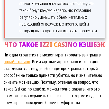
ставки. Компания дает возможность получать
такой бонус каждую неделю, что позволяет
регулярно уменьшать объем негативных
последствий от возможных проигрышей и
возвращать контроль над игровым процессом.
ЧТО ТАКОЕ IZZI CASINO КЭШБЭК
Ни одна стратегия не может гарантировать выигрыш в
онлайн-казино
. Все азартные игроки рано или поздно
сталкиваются с неудачей в виде проигрыша, который
способен не только принести убытки, но и значительно
снизить мотивацию. Поэтому, отвечая на вопрос, что
такое Izzi casino кэшбэк, можем точно сказать, что это
возможность сохранить баланс на платформе и сделать
времяпрепровождение более комфортным.