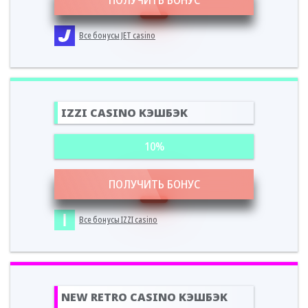
Все бонусы JET casino
IZZI CASINO КЭШБЭК
10%
ПОЛУЧИТЬ БОНУС
Все бонусы IZZI casino
NEW RETRO CASINO КЭШБЭК