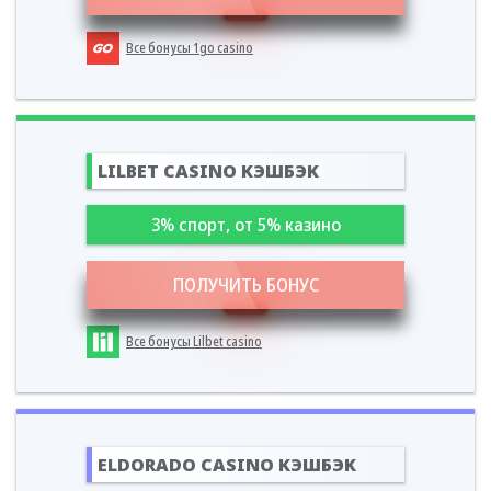
Все бонусы 1go casino
LILBET CASINO КЭШБЭК
3% спорт, от 5% казино
ПОЛУЧИТЬ БОНУС
Все бонусы Lilbet casino
ELDORADO CASINO КЭШБЭК