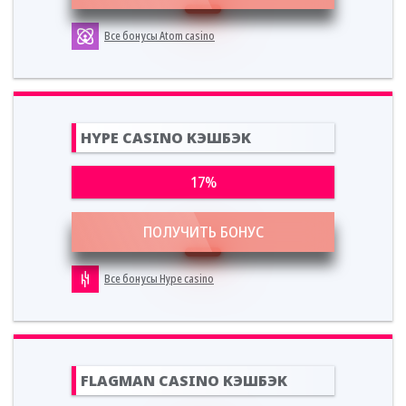
Все бонусы Atom casino
HYPE CASINO КЭШБЭК
17%
ПОЛУЧИТЬ БОНУС
Все бонусы Hype casino
FLAGMAN CASINO КЭШБЭК