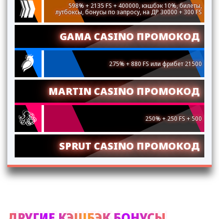
598% + 2135 FS + 400000, кэшбэк 10%, билеты,
лутбоксы, бонусы по запросу, на ДР 30000 + 300 FS
GAMA CASINO ПРОМОКОД
275% + 880 FS или фрибет 21500
MARTIN CASINO ПРОМОКОД
250% + 250 FS + 500
SPRUT CASINO ПРОМОКОД
ДРУГИЕ КЭШБЭК БОНУСЫ