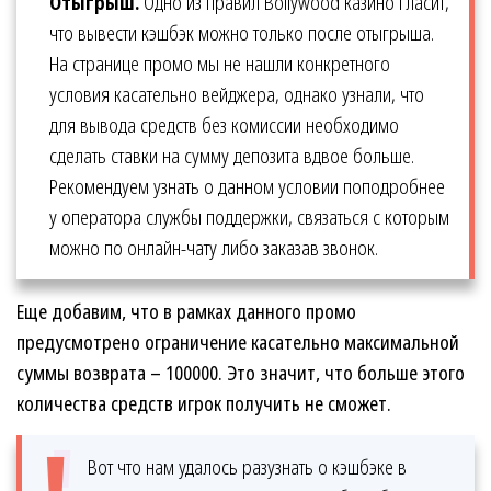
Отыгрыш.
Одно из правил Bollywood казино гласит,
что вывести кэшбэк можно только после отыгрыша.
На странице промо мы не нашли конкретного
условия касательно вейджера, однако узнали, что
для вывода средств без комиссии необходимо
сделать ставки на сумму депозита вдвое больше.
Рекомендуем узнать о данном условии поподробнее
у оператора службы поддержки, связаться с которым
можно по онлайн-чату либо заказав звонок.
Еще добавим, что в рамках данного промо
предусмотрено ограничение касательно максимальной
суммы возврата – 100000. Это значит, что больше этого
количества средств игрок получить не сможет.
Вот что нам удалось разузнать о кэшбэке в