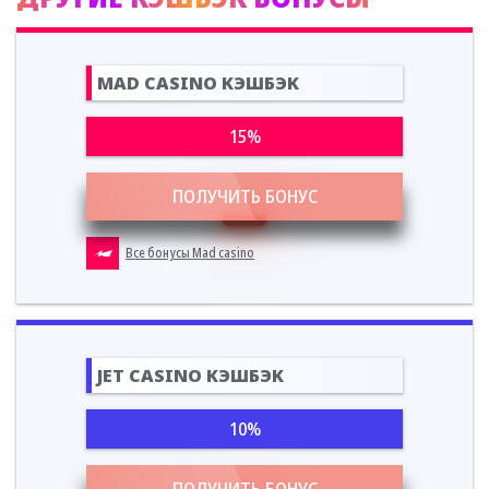
MAD CASINO КЭШБЭК
15%
ПОЛУЧИТЬ БОНУС
Все бонусы Mad casino
JET CASINO КЭШБЭК
10%
ПОЛУЧИТЬ БОНУС