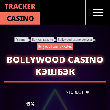
Главная
Бонусы казино
Bollywood casino бонусы
-
-
-
Bollywood casino кэшбэк
BOLLYWOOD CASINO
КЭШБЭК
ЧТО ДАЁТ:
15%