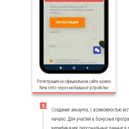
Регистрация на официальном сайте казино
New retro через мобильное устройство
Создание аккаунта, с возможностью и
начало. Для участия в бонусных прогр
верификация: персональные данные в