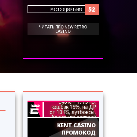
52
Место в
рейтинге
:
ЧИТАТЬ ПРО NEW RETRO
CASINO
545% + 1775 FS,
кэшбэк 15%, на ДР
от 10 FS, лутбоксы,
бонусы по запросу
KENT CASINO
ПРОМОКОД