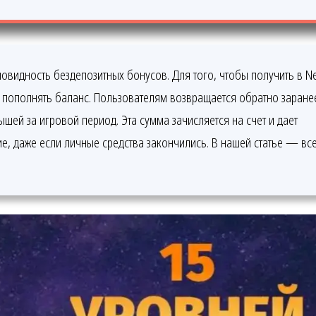
овидность бездепозитных бонусов. Для того, чтобы получить в N
ся пополнять баланс. Пользователям возвращается обратно заране
шей за игровой период. Эта сумма зачисляется на счет и дает
, даже если личные средства закончились. В нашей статье — вс