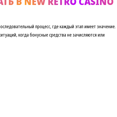
ТЬ В NEW RETRO CASINO
оследовательный процесс, где каждый этап имеет значение.
итуаций, когда бонусные средства не зачисляются или