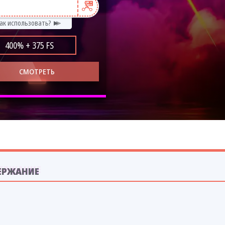
ак использовать?
400% + 375 FS
СМОТРЕТЬ
ДЕРЖАНИЕ